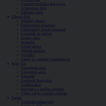
Virtuální prohlídka Borovnice
Vybavenost obce
Základní údaje
Obecní úřad
Důležité odkazy
Elektronická podatelna
Elektronický registr oznámení
Formuláře ke stažení
Orgány obce
Rozpočet
Úřední deska
Veřejné zakázky
Vyhlášky
Zápisy ze zasedání zastupitelstva
Volný čas
Fotogalerie-obec
Fotogalerie-akce
Kalendář
Facebook Borovnice
Tradiční akce
Borovnice z ptačího pohledu
Větrný mlýn z ptačího pohledu
Turista
Turistické zajímavosti