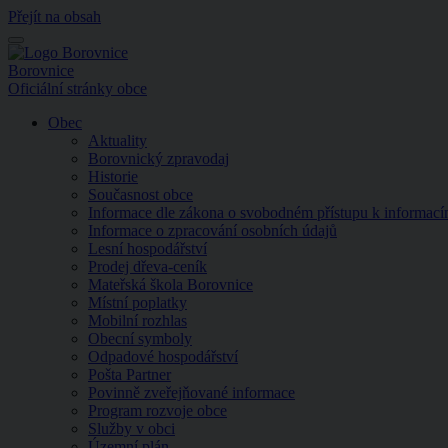
Přejít na obsah
Menu
Borovnice
Oficiální stránky obce
Obec
Aktuality
Borovnický zpravodaj
Historie
Současnost obce
Informace dle zákona o svobodném přístupu k informac
Informace o zpracování osobních údajů
Lesní hospodářství
Prodej dřeva-ceník
Mateřská škola Borovnice
Místní poplatky
Mobilní rozhlas
Obecní symboly
Odpadové hospodářství
Pošta Partner
Povinně zveřejňované informace
Program rozvoje obce
Služby v obci
Územní plán