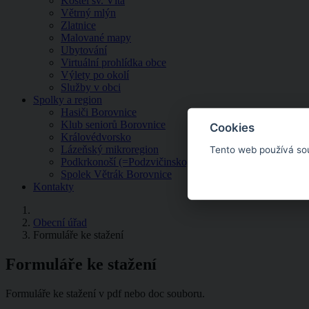
Kostel sv. Víta
Větrný mlýn
Zlatnice
Malované mapy
Ubytování
Virtuální prohlídka obce
Výlety po okolí
Služby v obci
Spolky a region
Hasiči Borovnice
Klub seniorů Borovnice
Cookies
Královédvorsko
Lázeňský mikroregion
Tento web používá so
Podkrkonoší (=Podzvičinsko, z.s.)
Spolek Větrák Borovnice
Kontakty
Obecní úřad
Formuláře ke stažení
Formuláře ke stažení
Formuláře ke stažení v pdf nebo doc souboru.