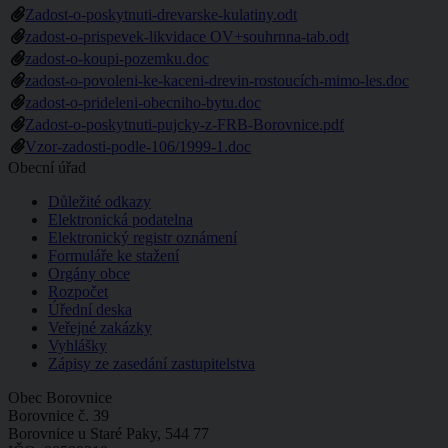
Zadost-o-poskytnuti-drevarske-kulatiny.odt
zadost-o-prispevek-likvidace OV+souhrnna-tab.odt
zadost-o-koupi-pozemku.doc
zadost-o-povoleni-ke-kaceni-drevin-rostoucích-mimo-les.doc
zadost-o-prideleni-obecniho-bytu.doc
Zadost-o-poskytnuti-pujcky-z-FRB-Borovnice.pdf
Vzor-zadosti-podle-106/1999-1.doc
Obecní úřad
Důležité odkazy
Elektronická podatelna
Elektronický registr oznámení
Formuláře ke stažení
Orgány obce
Rozpočet
Úřední deska
Veřejné zakázky
Vyhlášky
Zápisy ze zasedání zastupitelstva
Obec Borovnice
Borovnice č. 39
Borovnice u Staré Paky, 544 77