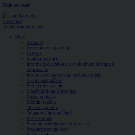
Přejít na obsah
Menu
Borovnice
Oficiální stránky obce
Obec
Aktuality
Borovnický zpravodaj
Historie
Současnost obce
Informace dle zákona o svobodném přístupu k
informacím
Informace o zpracování osobních údajů
Lesní hospodářství
Prodej dřeva-ceník
Mateřská škola Borovnice
Místní poplatky
Mobilní rozhlas
Obecní symboly
Odpadové hospodářství
Pošta Partner
Povinně zveřejňované informace
Program rozvoje obce
Služby v obci