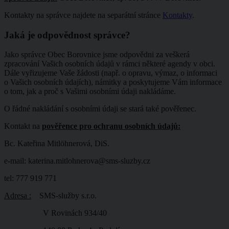
Kontakty na správce najdete na separátní stránce
Kontakty
.
Jaká je odpovědnost správce?
Jako správce Obec Borovnice jsme odpovědni za veškerá
zpracování Vašich osobních údajů v rámci některé agendy v obci.
Dále vyřizujeme Vaše žádosti (např. o opravu, výmaz, o informaci
o Vašich osobních údajích), námitky a poskytujeme Vám informace
o tom, jak a proč s Vašimi osobními údaji nakládáme.
O řádné nakládání s osobními údaji se stará také pověřenec.
Kontakt na
pověřence pro ochranu osobních údajů:
Bc. Kateřina Mitlöhnerová, DiS.
e-mail: katerina.mitlohnerova@sms-sluzby.cz
tel: 777 919 771
Adresa :
SMS-služby s.r.o.
V Rovinách 934/40