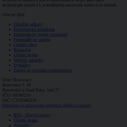
technologie sloužící k pohodlnému nastavení webových stránek.
Obecní úřad
Důležité odkazy
Elektronická podatelna
Elektronický registr oznámení
Formuláře ke stažení
Orgány obce
Rozpočet
Úřední deska
Veřejné zakázky
Vyhlášky
Zápisy ze zasedání zastupitelstva
Obec Borovnice
Borovnice č. 39
Borovnice u Staré Paky, 544 77
IČO: 00580210
DIČ: CZ00580210
Informace o zpracování osobních údajů a cookies
RSS - Hlavní zprávy
Úřední deska
Aktuality