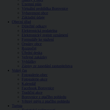
Územní plán
Virtuální prohlídka Borovnice
Vybavenost obce
Základní údaje
Obecní úřad
Důležité odkazy
Elektronická podatelna
Elektronický registr oznámení
Formuláře ke stažení
Orgány obce
Rozpočet
Úřední deska
Veřejné zakázky
Vyhlášky
Zápisy ze zasedání zastupitelstva
Volný čas
Fotogalerie-obec
Fotogalerie-akce
Kalendář
Facebook Borovnice
Tradiční akce
Borovnice z ptačího pohledu
Větrný mlýn z ptačího pohledu
Turista