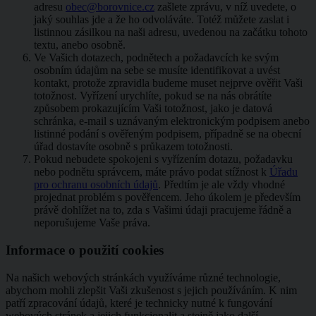
adresu
obec@borovnice.cz
zašlete zprávu, v níž uvedete, o
jaký souhlas jde a že ho odvoláváte. Totéž můžete zaslat i
listinnou zásilkou na naši adresu, uvedenou na začátku tohoto
textu, anebo osobně.
Ve Vašich dotazech, podnětech a požadavcích ke svým
osobním údajům na sebe se musíte identifikovat a uvést
kontakt, protože zpravidla budeme muset nejprve ověřit Vaši
totožnost. Vyřízení urychlíte, pokud se na nás obrátíte
způsobem prokazujícím Vaši totožnost, jako je datová
schránka, e-mail s uznávaným elektronickým podpisem anebo
listinné podání s ověřeným podpisem, případně se na obecní
úřad dostavíte osobně s průkazem totožnosti.
Pokud nebudete spokojeni s vyřízením dotazu, požadavku
nebo podnětu správcem, máte právo podat stížnost k
Úřadu
pro ochranu osobních údajů
. Předtím je ale vždy vhodné
projednat problém s pověřencem. Jeho úkolem je především
právě dohlížet na to, zda s Vašimi údaji pracujeme řádně a
neporušujeme Vaše práva.
Informace o použití cookies
Na našich webových stránkách využíváme různé technologie,
abychom mohli zlepšit Vaši zkušenost s jejich používáním. K nim
patří zpracování údajů, které je technicky nutné k fungování
webových stránek a jejich funkcionalit a stejně jako další