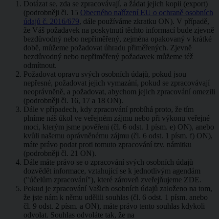
Dotázat se, zda se zpracovávají, a žádat jejich kopii (export)
(podrobněji čl. 15
Obecného nařízení EU o ochraně osobních
údajů č. 2016/679
, dále používáme zkratku ON). V případě,
že Váš požadavek na poskytnutí těchto informací bude zjevně
bezdůvodný nebo nepřiměřený, zejména opakovaný v krátké
době, můžeme požadovat úhradu přiměřených. Zjevně
bezdůvodný nebo nepřiměřený požadavek můžeme též
odmítnout.
Požadovat opravu svých osobních údajů, pokud jsou
nepřesné, požadovat jejich vymazání, pokud se zpracovávají
neoprávněně, a požadovat, abychom jejich zpracování omezili
(podrobněji čl. 16, 17 a 18 ON).
Dále v případech, kdy zpracování probíhá proto, že tím
plníme náš úkol ve veřejném zájmu nebo při výkonu veřejné
moci, kterým jsme pověřeni (čl. 6 odst. 1 písm. e) ON), anebo
kvůli našemu oprávněnému zájmu (čl. 6 odst. 1 písm. f) ON),
máte právo podat proti tomuto zpracování tzv. námitku
(podrobněji čl. 21 ON).
Dále máte právo se o zpracování svých osobních údajů
dozvědět informace, vztahující se k jednotlivým agendám
("účelům zpracování"), které zároveň zveřejňujeme ZDE.
Pokud je zpracování Vašich osobních údajů založeno na tom,
že jste nám k němu udělili souhlas (čl. 6 odst. 1 písm. anebo
čl. 9 odst. 2 písm. a ON), máte právo tento souhlas kdykoli
odvolat. Souhlas odvoláte tak, že na