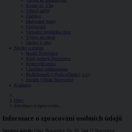
Turistické zajímavosti
Kostel sv. Víta
Větrný mlýn
Zlatnice
Malované mapy
Ubytování
Virtuální prohlídka obce
Výlety po okolí
Služby v obci
Spolky a region
Hasiči Borovnice
Klub seniorů Borovnice
Královédvorsko
Lázeňský mikroregion
Podkrkonoší (=Podzvičinsko, z.s.)
Spolek Větrák Borovnice
Kontakty
Obec
Informace o zpracování...
Informace o zpracování osobních údajů
Správce údajů:
Obec Borovnice, čp. 39, 544 77 Borovnice.