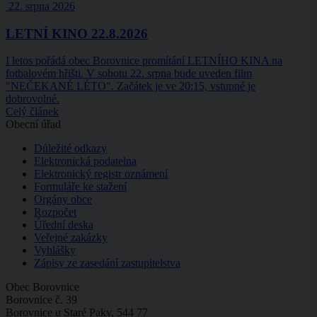
22. srpna 2026
LETNÍ KINO 22.8.2026
I letos pořádá obec Borovnice promítání LETNÍHO KINA na
fotbalovém hřišti. V sobotu 22. srpna bude uveden film
"NEČEKANÉ LÉTO". Začátek je ve 20:15, vstupné je
dobrovolné.
Celý článek
Obecní úřad
Důležité odkazy
Elektronická podatelna
Elektronický registr oznámení
Formuláře ke stažení
Orgány obce
Rozpočet
Úřední deska
Veřejné zakázky
Vyhlášky
Zápisy ze zasedání zastupitelstva
Obec Borovnice
Borovnice č. 39
Borovnice u Staré Paky, 544 77