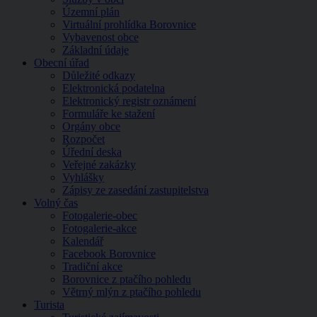
Územní plán
Virtuální prohlídka Borovnice
Vybavenost obce
Základní údaje
Obecní úřad
Důležité odkazy
Elektronická podatelna
Elektronický registr oznámení
Formuláře ke stažení
Orgány obce
Rozpočet
Úřední deska
Veřejné zakázky
Vyhlášky
Zápisy ze zasedání zastupitelstva
Volný čas
Fotogalerie-obec
Fotogalerie-akce
Kalendář
Facebook Borovnice
Tradiční akce
Borovnice z ptačího pohledu
Větrný mlýn z ptačího pohledu
Turista