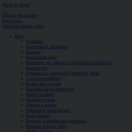
Přejít na obsah
Menu
Borovnice
Oficiální stránky obce
Obec
Aktuality
Borovnický zpravodaj
Historie
Současnost obce
Informace dle zákona o svobodném přístupu k
informacím
Informace o zpracování osobních údajů
Lesní hospodářství
Prodej dřeva-ceník
Mateřská škola Borovnice
Místní poplatky
Mobilní rozhlas
Obecní symboly
Odpadové hospodářství
Pošta Partner
Povinně zveřejňované informace
Program rozvoje obce
Služby v obci