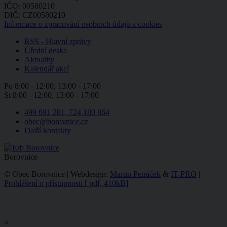
IČO: 00580210
DIČ: CZ00580210
Informace o zpracování osobních údajů a cookies
RSS - Hlavní zprávy
Úřední deska
Aktuality
Kalendář akcí
Po
8:00 - 12:00, 13:00 - 17:00
St
8:00 - 12:00, 13:00 - 17:00
499 691 281, 724 180 864
obec@borovnice.cz
Další kontakty
Borovnice
© Obec Borovnice | Webdesign:
Martin Petráček
&
IT-PRO
|
Prohlášení o přístupnosti
[
pdf, 410kB]
×