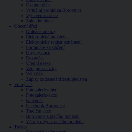
Územní plán
Virtuální prohlídka Borovnice
Vybavenost obce
Základní údaje
Obecní úřad
Důležité odkazy
Elektronická podatelna
Elektronický registr oznámení
Formuláře ke stažení
Orgány obce
Rozpočet
Úřední deska
Veřejné zakázky
Vyhlášky
Zápisy ze zasedání zastupitelstva
Volný čas
Fotogalerie-obec
Fotogalerie-akce
Kalendář
Facebook Borovnice
Tradiční akce
Borovnice z ptačího pohledu
Větrný mlýn z ptačího pohledu
Turista