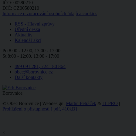
IČO: 00580210
DIČ: CZ00580210
Informace o zpracování osobních údajů a cookies
RSS - Hlavní zprávy
Úřední deska
Aktuality
Kalendář akcí
Po
8:00 - 12:00, 13:00 - 17:00
St
8:00 - 12:00, 13:00 - 17:00
499 691 281, 724 180 864
obec@borovnice.cz
Další kontakty
Borovnice
© Obec Borovnice | Webdesign:
Martin Petráček
&
IT-PRO
|
Prohlášení o přístupnosti
[
pdf, 410kB]
×