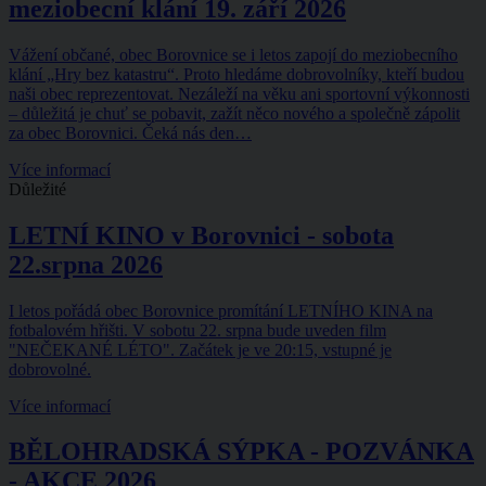
meziobecní klání 19. září 2026
Vážení občané, obec Borovnice se i letos zapojí do meziobecního
klání „Hry bez katastru“. Proto hledáme dobrovolníky, kteří budou
naši obec reprezentovat. Nezáleží na věku ani sportovní výkonnosti
– důležitá je chuť se pobavit, zažít něco nového a společně zápolit
za obec Borovnici. Čeká nás den…
Více informací
Důležité
LETNÍ KINO v Borovnici - sobota
22.srpna 2026
I letos pořádá obec Borovnice promítání LETNÍHO KINA na
fotbalovém hřišti. V sobotu 22. srpna bude uveden film
"NEČEKANÉ LÉTO". Začátek je ve 20:15, vstupné je
dobrovolné.
Více informací
BĚLOHRADSKÁ SÝPKA - POZVÁNKA
- AKCE 2026