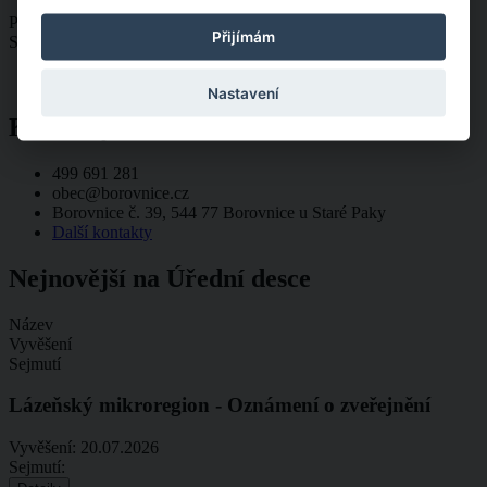
Po
8:00 - 12:00, 13:00 - 17:00
Přijímám
St
8:00 - 12:00, 13:00 - 17:00
Nastavení
Kontakty
499 691 281
obec@borovnice.cz
Borovnice č. 39, 544 77 Borovnice u Staré Paky
Další kontakty
Nejnovější na Úřední desce
Název
Vyvěšení
Sejmutí
Lázeňský mikroregion - Oznámení o zveřejnění
Vyvěšení:
20.07.2026
Sejmutí: