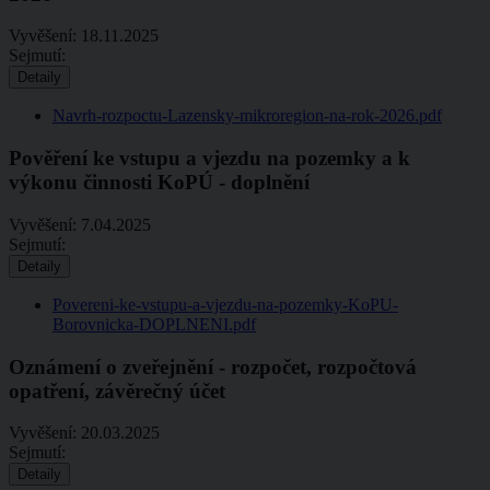
Vyvěšení:
18.11.2025
Sejmutí:
Detaily
Navrh-rozpoctu-Lazensky-mikroregion-na-rok-2026.pdf
Pověření ke vstupu a vjezdu na pozemky a k
výkonu činnosti KoPÚ - doplnění
Vyvěšení:
7.04.2025
Sejmutí:
Detaily
Povereni-ke-vstupu-a-vjezdu-na-pozemky-KoPU-
Borovnicka-DOPLNENI.pdf
Oznámení o zveřejnění - rozpočet, rozpočtová
opatření, závěrečný účet
Vyvěšení:
20.03.2025
Sejmutí:
Detaily