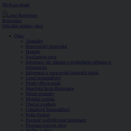
Přejít na obsah
Menu
Borovnice
Oficiální stránky obce
Obec
Aktuality
Borovnický zpravodaj
Historie
Současnost obce
Informace dle zákona o svobodném přístupu k
informacím
Informace o zpracování osobních údajů
Lesní hospodářství
Prodej dřeva-ceník
Mateřská škola Borovnice
Místní poplatky
Mobilní rozhlas
Obecní symboly
Odpadové hospodářství
Pošta Partner
Povinně zveřejňované informace
Program rozvoje obce
Služby v obci