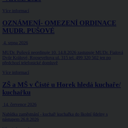
Více informací
OZNÁMENÍ- OMEZENÍ ORDINACE
MUDR. PUŠOVÉ
4. srpna 2026
MUDr. Pušová neordinuje 10. 14.8.2026 zastupuje MUDr. Fialová
Dvůr Králové, Rooseveltova ul. 315 tel. 499 320 502 jen po
předchozí telefonické domluvě
Více informací
ZŠ a MŠ v Čisté u Horek hledá kuchaře/
kuchařku
14. července 2026
Nabídka zaměstnání - kuchař/ kuchařka do školní jídelny s
nástupem 26.8.2026