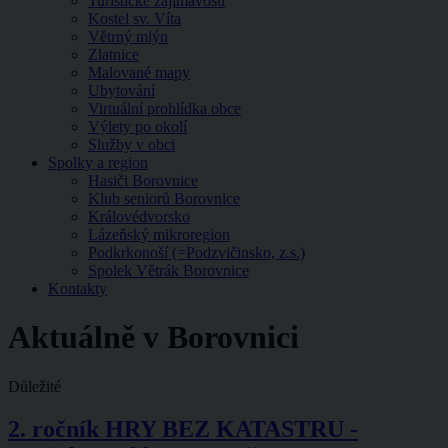
Turistické zajímavosti
Kostel sv. Víta
Větrný mlýn
Zlatnice
Malované mapy
Ubytování
Virtuální prohlídka obce
Výlety po okolí
Služby v obci
Spolky a region
Hasiči Borovnice
Klub seniorů Borovnice
Královédvorsko
Lázeňský mikroregion
Podkrkonoší (=Podzvičinsko, z.s.)
Spolek Větrák Borovnice
Kontakty
Aktuálně v Borovnici
Důležité
2. ročník HRY BEZ KATASTRU -