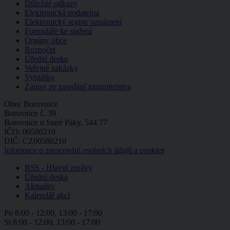
Důležité odkazy
Elektronická podatelna
Elektronický registr oznámení
Formuláře ke stažení
Orgány obce
Rozpočet
Úřední deska
Veřejné zakázky
Vyhlášky
Zápisy ze zasedání zastupitelstva
Obec Borovnice
Borovnice č. 39
Borovnice u Staré Paky, 544 77
IČO: 00580210
DIČ: CZ00580210
Informace o zpracování osobních údajů a cookies
RSS - Hlavní zprávy
Úřední deska
Aktuality
Kalendář akcí
Po
8:00 - 12:00, 13:00 - 17:00
St
8:00 - 12:00, 13:00 - 17:00