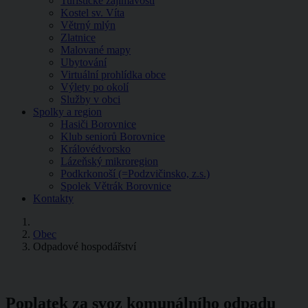
Turistické zajímavosti
Kostel sv. Víta
Větrný mlýn
Zlatnice
Malované mapy
Ubytování
Virtuální prohlídka obce
Výlety po okolí
Služby v obci
Spolky a region
Hasiči Borovnice
Klub seniorů Borovnice
Královédvorsko
Lázeňský mikroregion
Podkrkonoší (=Podzvičinsko, z.s.)
Spolek Větrák Borovnice
Kontakty
Obec
Odpadové hospodářství
Poplatek za svoz komunálního odpadu