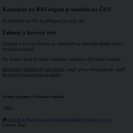
Kontejner na BIO odpad je umístěn na ČOV
Po domluvě na OÚ je přístupný po celý rok.
Železný a kovový šrot
Železný a kovový šrot lze po domluvě na Obecním úřadě uložit v
bývalém kravíně.
Na drobné kovy je černý kontejner umístěn u bývalého kravína.
Plechovky (hliníkové) od nápojů
- např. pivo, energ.nápoje - patří
do žlutých kontejnerů na plasty
Výdaje a příjmy za likvidaci odpadů
2021
VYDAJE-A-PRIJMY-ZA-LIKVIDACI-ODPADU-V-ROCE-2021.pdf
Obecní úřad