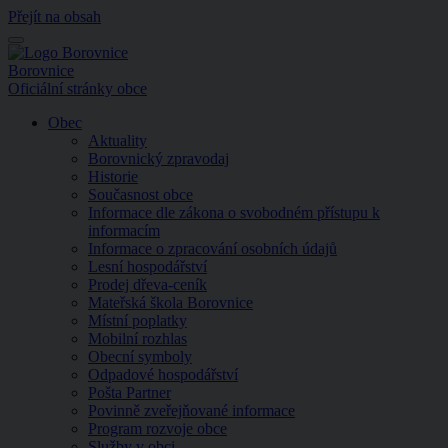
Přejít na obsah
Menu
Borovnice
Oficiální stránky obce
Obec
Aktuality
Borovnický zpravodaj
Historie
Současnost obce
Informace dle zákona o svobodném přístupu k
informacím
Informace o zpracování osobních údajů
Lesní hospodářství
Prodej dřeva-ceník
Mateřská škola Borovnice
Místní poplatky
Mobilní rozhlas
Obecní symboly
Odpadové hospodářství
Pošta Partner
Povinně zveřejňované informace
Program rozvoje obce
Služby v obci