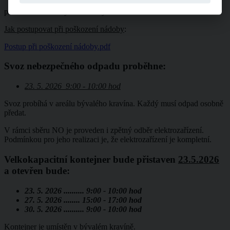
probíhá každé úterý v sudém týdnu.
Jak postupovat při poškození nádoby
:
Postup při poškození nádoby.pdf
Svoz nebezpečného odpadu proběhne:
23. 5. 2026 9:00 - 10:00 hod
Svoz probíhá v areálu bývalého kravína. Každý musí odpad osobně
předat.
V rámci sběru NO je proveden i zpětný odběr elektrozařízení.
Podmínkou pro jeho realizaci je, že elektrozařízení je kompletní.
Velkokapacitní kontejner bude přistaven
23.5.2026
a otevřen bude:
23. 5. 2026 .......... 9:00 - 10:00 hod
27. 5. 2026 ........ 15:00 - 17:00 hod
30. 5. 2026 .......... 9:00 - 10:00 hod
Kontejner je umístěn v bývalém kravíně.