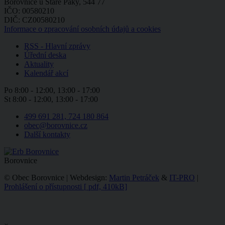
Borovnice u Staré Paky, 544 77
IČO: 00580210
DIČ: CZ00580210
Informace o zpracování osobních údajů a cookies
RSS - Hlavní zprávy
Úřední deska
Aktuality
Kalendář akcí
Po
8:00 - 12:00, 13:00 - 17:00
St
8:00 - 12:00, 13:00 - 17:00
499 691 281, 724 180 864
obec@borovnice.cz
Další kontakty
Borovnice
© Obec Borovnice | Webdesign:
Martin Petráček
&
IT-PRO
|
Prohlášení o přístupnosti
[
pdf, 410kB]