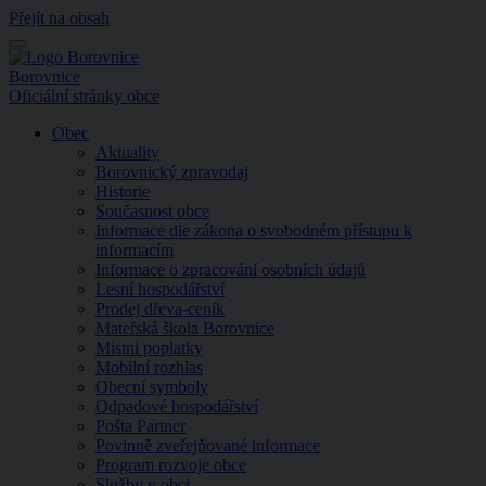
Přejít na obsah
Menu
Borovnice
Oficiální stránky obce
Obec
Aktuality
Borovnický zpravodaj
Historie
Současnost obce
Informace dle zákona o svobodném přístupu k
informacím
Informace o zpracování osobních údajů
Lesní hospodářství
Prodej dřeva-ceník
Mateřská škola Borovnice
Místní poplatky
Mobilní rozhlas
Obecní symboly
Odpadové hospodářství
Pošta Partner
Povinně zveřejňované informace
Program rozvoje obce
Služby v obci