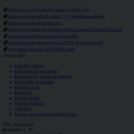
Zadost-o-poskytnuti-drevarske-kulatiny.odt
zadost-o-prispevek-likvidace OV+souhrnna-tab.odt
zadost-o-koupi-pozemku.doc
zadost-o-povoleni-ke-kaceni-drevin-rostoucích-mimo-les.doc
zadost-o-prideleni-obecniho-bytu.doc
Zadost-o-poskytnuti-pujcky-z-FRB-Borovnice.pdf
Vzor-zadosti-podle-106/1999-1.doc
Obecní úřad
Důležité odkazy
Elektronická podatelna
Elektronický registr oznámení
Formuláře ke stažení
Orgány obce
Rozpočet
Úřední deska
Veřejné zakázky
Vyhlášky
Zápisy ze zasedání zastupitelstva
Obec Borovnice
Borovnice č. 39