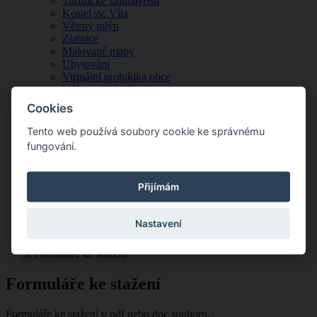
Turistické zajímavosti
Kostel sv. Víta
Větrný mlýn
Zlatnice
Malované mapy
Ubytování
Virtuální prohlídka obce
Výlety po okolí
Služby v obci
Cookies
Spolky a region
Hasiči Borovnice
Tento web používá soubory cookie ke správnému
Klub seniorů Borovnice
fungování.
Královédvorsko
Lázeňský mikroregion
Podkrkonoší (=Podzvičinsko, z.s.)
Přijímám
Spolek Větrák Borovnice
Kontakty
Nastavení
Obecní úřad
Formuláře ke stažení
Formuláře ke stažení
Formuláře ke stažení v pdf nebo doc souboru.