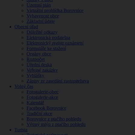
Územní plán
Virtuální prohlídka Borovnice
Vybavenost obce
Základní údaje
Obecní úřad
Důležité odkazy
Elektronická podatelna
Elektronický registr oznámení
Formuláře ke stažení
Orgány obce
Rozpočet
Úřední deska
Veřejné zakázky
Vyhlášky
Zápisy ze zasedání zastupitelstva
Volný čas
Fotogalerie-obec
Fotogalerie-akce
Kalendář
Facebook Borovnice
Tradiční akce
Borovnice z ptačího pohledu
Větrný mlýn z ptačího pohledu
Turista