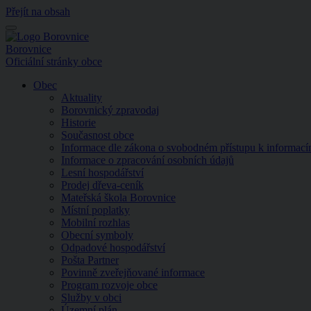
Přejít na obsah
Menu
Borovnice
Oficiální stránky obce
Obec
Aktuality
Borovnický zpravodaj
Historie
Současnost obce
Informace dle zákona o svobodném přístupu k informac
Informace o zpracování osobních údajů
Lesní hospodářství
Prodej dřeva-ceník
Mateřská škola Borovnice
Místní poplatky
Mobilní rozhlas
Obecní symboly
Odpadové hospodářství
Pošta Partner
Povinně zveřejňované informace
Program rozvoje obce
Služby v obci
Územní plán