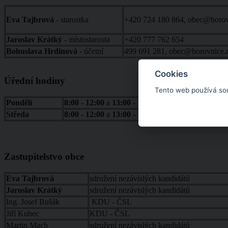
Eva Tajbrová
- starostka
+420 724 180 864, obec@borov
Jaroslav Krátký
- místostarosta
+420 777 762 654
Bohuslava Hrdinová
- účetní
499 691 281, obec@borovnice.
Cookies
Úřední hodiny
Tento web používá so
Pondělí
8:00 - 12:00
a
13:00 - 17:00
Středa
8:00 - 12:00
a
13:00 - 17:00
Zastupitelstvo obce
Eva Tajbrová
sdružení nezávislých kandidátů
Jaroslav Krátký
sdružení nezávislých kandidátů
Ing. Josef Bušák
KDU - ČSL
Jiří Kubec
KDU - ČSL
Martin Mach
sdružení nezávislých kandidátů