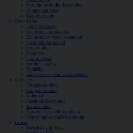
Virtuální prohlídka Borovnice
Vybavenost obce
Základní údaje
Obecní úřad
Důležité odkazy
Elektronická podatelna
Elektronický registr oznámení
Formuláře ke stažení
Orgány obce
Rozpočet
Úřední deska
Veřejné zakázky
Vyhlášky
Zápisy ze zasedání zastupitelstva
Volný čas
Fotogalerie-obec
Fotogalerie-akce
Kalendář
Facebook Borovnice
Tradiční akce
Borovnice z ptačího pohledu
Větrný mlýn z ptačího pohledu
Turista
Turistické zajímavosti