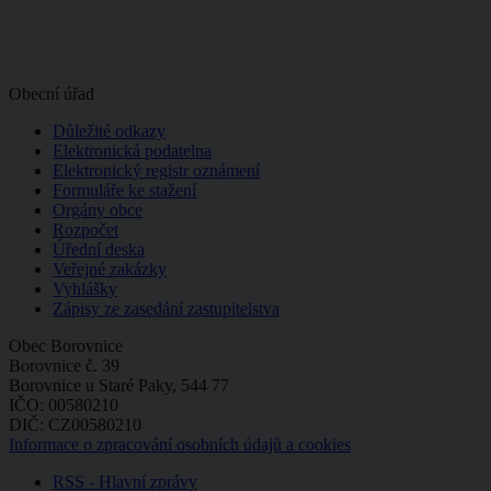
Obecní úřad
Důležité odkazy
Elektronická podatelna
Elektronický registr oznámení
Formuláře ke stažení
Orgány obce
Rozpočet
Úřední deska
Veřejné zakázky
Vyhlášky
Zápisy ze zasedání zastupitelstva
Obec Borovnice
Borovnice č. 39
Borovnice u Staré Paky, 544 77
IČO: 00580210
DIČ: CZ00580210
Informace o zpracování osobních údajů a cookies
RSS - Hlavní zprávy