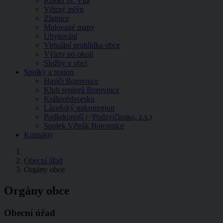
Kostel sv. Víta
Větrný mlýn
Zlatnice
Malované mapy
Ubytování
Virtuální prohlídka obce
Výlety po okolí
Služby v obci
Spolky a region
Hasiči Borovnice
Klub seniorů Borovnice
Královédvorsko
Lázeňský mikroregion
Podkrkonoší (=Podzvičinsko, z.s.)
Spolek Větrák Borovnice
Kontakty
Obecní úřad
Orgány obce
Orgány obce
Obecní úřad