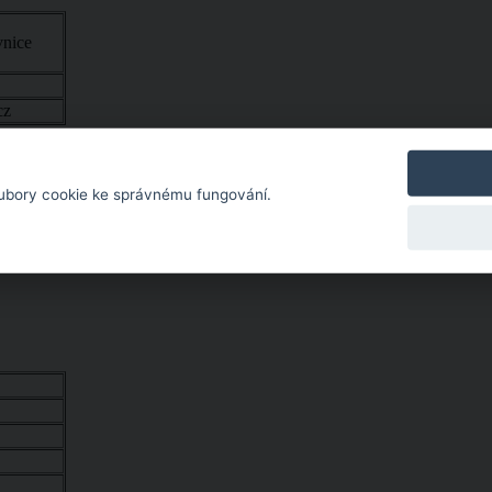
nice
cz
ubory cookie ke správnému fungování.