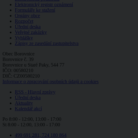
Elektronický registr oznámení
Formuláře ke stažení
Orgány obce
Rozpočet
Úřední deska
Veřejné zakázky
Vyhlášky
Zápisy ze zasedání zastupitelstva
Obec Borovnice
Borovnice č. 39
Borovnice u Staré Paky, 544 77
IČO: 00580210
DIČ: CZ00580210
Informace o zpracování osobních údajů a cookies
RSS - Hlavní zprávy
Úřední deska
Aktuality
Kalendář akcí
Po
8:00 - 12:00, 13:00 - 17:00
St
8:00 - 12:00, 13:00 - 17:00
499 691 281, 724 180 864