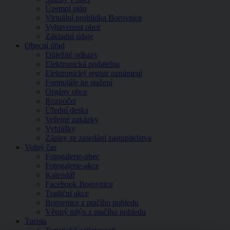
Územní plán
Virtuální prohlídka Borovnice
Vybavenost obce
Základní údaje
Obecní úřad
Důležité odkazy
Elektronická podatelna
Elektronický registr oznámení
Formuláře ke stažení
Orgány obce
Rozpočet
Úřední deska
Veřejné zakázky
Vyhlášky
Zápisy ze zasedání zastupitelstva
Volný čas
Fotogalerie-obec
Fotogalerie-akce
Kalendář
Facebook Borovnice
Tradiční akce
Borovnice z ptačího pohledu
Větrný mlýn z ptačího pohledu
Turista