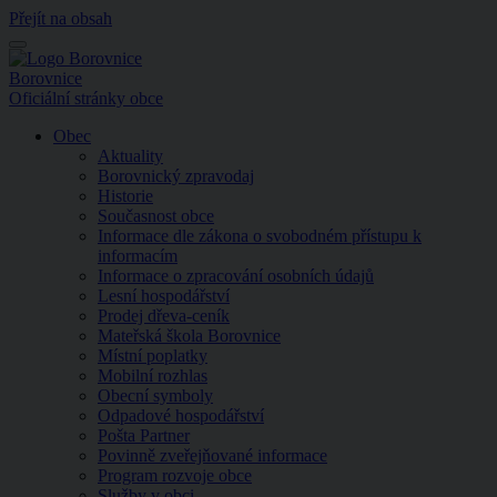
Přejít na obsah
Menu
Borovnice
Oficiální stránky obce
Obec
Aktuality
Borovnický zpravodaj
Historie
Současnost obce
Informace dle zákona o svobodném přístupu k
informacím
Informace o zpracování osobních údajů
Lesní hospodářství
Prodej dřeva-ceník
Mateřská škola Borovnice
Místní poplatky
Mobilní rozhlas
Obecní symboly
Odpadové hospodářství
Pošta Partner
Povinně zveřejňované informace
Program rozvoje obce
Služby v obci