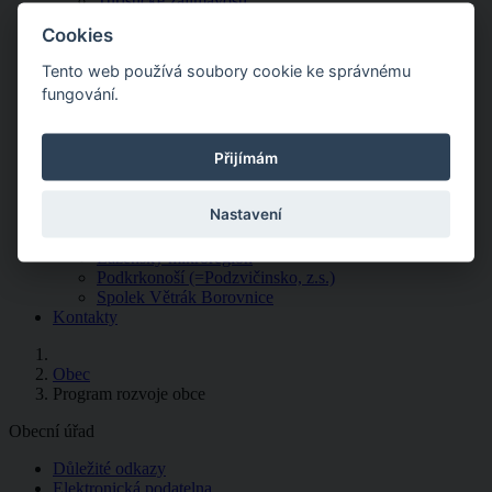
Turistické zajímavosti
Kostel sv. Víta
Cookies
Větrný mlýn
Zlatnice
Tento web používá soubory cookie ke správnému
Malované mapy
fungování.
Ubytování
Virtuální prohlídka obce
Výlety po okolí
Přijímám
Služby v obci
Spolky a region
Hasiči Borovnice
Nastavení
Klub seniorů Borovnice
Královédvorsko
Lázeňský mikroregion
Podkrkonoší (=Podzvičinsko, z.s.)
Spolek Větrák Borovnice
Kontakty
Obec
Program rozvoje obce
Obecní úřad
Důležité odkazy
Elektronická podatelna