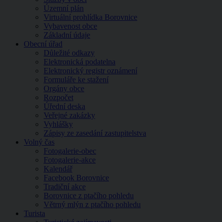
Územní plán
Virtuální prohlídka Borovnice
Vybavenost obce
Základní údaje
Obecní úřad
Důležité odkazy
Elektronická podatelna
Elektronický registr oznámení
Formuláře ke stažení
Orgány obce
Rozpočet
Úřední deska
Veřejné zakázky
Vyhlášky
Zápisy ze zasedání zastupitelstva
Volný čas
Fotogalerie-obec
Fotogalerie-akce
Kalendář
Facebook Borovnice
Tradiční akce
Borovnice z ptačího pohledu
Větrný mlýn z ptačího pohledu
Turista