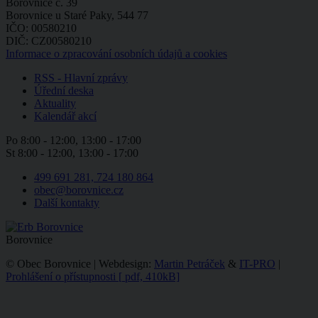
Borovnice č. 39
Borovnice u Staré Paky, 544 77
IČO: 00580210
DIČ: CZ00580210
Informace o zpracování osobních údajů a cookies
RSS - Hlavní zprávy
Úřední deska
Aktuality
Kalendář akcí
Po
8:00 - 12:00, 13:00 - 17:00
St
8:00 - 12:00, 13:00 - 17:00
499 691 281, 724 180 864
obec@borovnice.cz
Další kontakty
Borovnice
© Obec Borovnice | Webdesign:
Martin Petráček
&
IT-PRO
|
Prohlášení o přístupnosti
[
pdf, 410kB]