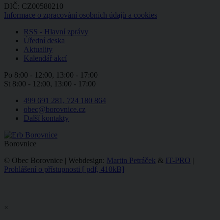
DIČ: CZ00580210
Informace o zpracování osobních údajů a cookies
RSS - Hlavní zprávy
Úřední deska
Aktuality
Kalendář akcí
Po
8:00 - 12:00, 13:00 - 17:00
St
8:00 - 12:00, 13:00 - 17:00
499 691 281, 724 180 864
obec@borovnice.cz
Další kontakty
Borovnice
© Obec Borovnice | Webdesign:
Martin Petráček
&
IT-PRO
|
Prohlášení o přístupnosti
[
pdf, 410kB]
×