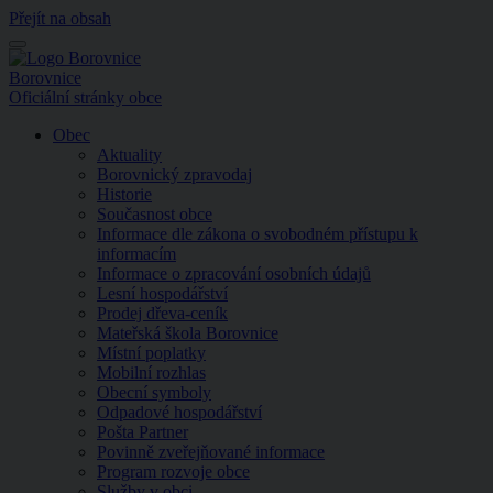
Přejít na obsah
Menu
Borovnice
Oficiální stránky obce
Obec
Aktuality
Borovnický zpravodaj
Historie
Současnost obce
Informace dle zákona o svobodném přístupu k
informacím
Informace o zpracování osobních údajů
Lesní hospodářství
Prodej dřeva-ceník
Mateřská škola Borovnice
Místní poplatky
Mobilní rozhlas
Obecní symboly
Odpadové hospodářství
Pošta Partner
Povinně zveřejňované informace
Program rozvoje obce
Služby v obci