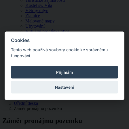
Turistické zajímavosti
Kostel sv. Víta
Větrný mlýn
Zlatnice
Malované mapy
Ubytování
Virtuální prohlídka obce
Výlety po okolí
Cookies
Služby v obci
Spolky a region
Tento web používá soubory cookie ke správnému
Hasiči Borovnice
fungování.
Klub seniorů Borovnice
Královédvorsko
Lázeňský mikroregion
Přijímám
Podkrkonoší (=Podzvičinsko, z.s.)
Spolek Větrák Borovnice
Kontakty
Nastavení
Obecní úřad
Úřední deska
Záměr pronájmu pozemku
Záměr pronájmu pozemku