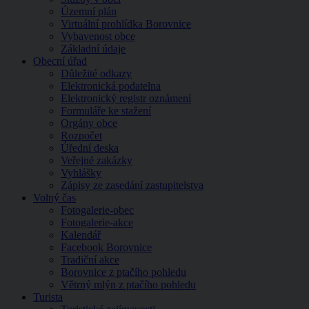
Územní plán
Virtuální prohlídka Borovnice
Vybavenost obce
Základní údaje
Obecní úřad
Důležité odkazy
Elektronická podatelna
Elektronický registr oznámení
Formuláře ke stažení
Orgány obce
Rozpočet
Úřední deska
Veřejné zakázky
Vyhlášky
Zápisy ze zasedání zastupitelstva
Volný čas
Fotogalerie-obec
Fotogalerie-akce
Kalendář
Facebook Borovnice
Tradiční akce
Borovnice z ptačího pohledu
Větrný mlýn z ptačího pohledu
Turista