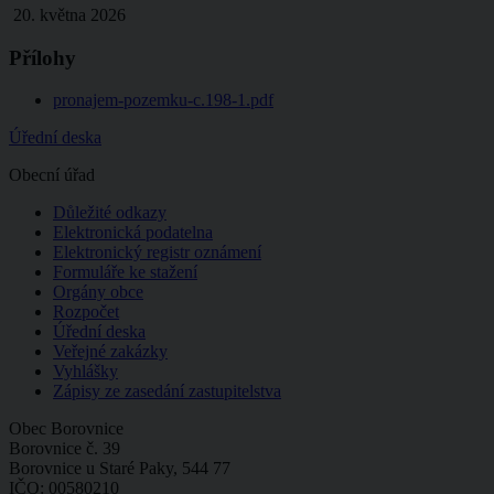
20. května 2026
Přílohy
pronajem-pozemku-c.198-1.pdf
Úřední deska
Obecní úřad
Důležité odkazy
Elektronická podatelna
Elektronický registr oznámení
Formuláře ke stažení
Orgány obce
Rozpočet
Úřední deska
Veřejné zakázky
Vyhlášky
Zápisy ze zasedání zastupitelstva
Obec Borovnice
Borovnice č. 39
Borovnice u Staré Paky, 544 77
IČO: 00580210