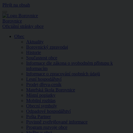
Přejít na obsah
Menu
Borovnice
Oficiální stránky obce
Obec
Aktuality
Borovnický zpravodaj
Historie
Současnost obce
Informace dle zákona o svobodném přístupu k
informacím
Informace o zpracování osobních údajů
Lesní hospodářství
Prodej dřeva-ceník
Mateřská škola Borovnice
Místní poplatky
Mobilní rozhlas
Obecní symboly
Odpadové hospodářství
Pošta Partner
Povinně zveřejňované informace
Program rozvoje obce
Služby v obci