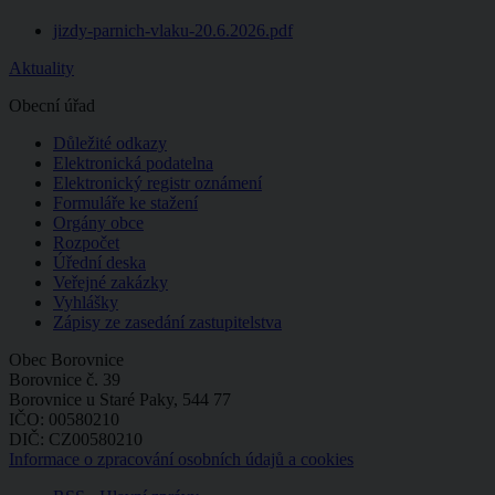
jizdy-parnich-vlaku-20.6.2026.pdf
Aktuality
Obecní úřad
Důležité odkazy
Elektronická podatelna
Elektronický registr oznámení
Formuláře ke stažení
Orgány obce
Rozpočet
Úřední deska
Veřejné zakázky
Vyhlášky
Zápisy ze zasedání zastupitelstva
Obec Borovnice
Borovnice č. 39
Borovnice u Staré Paky, 544 77
IČO: 00580210
DIČ: CZ00580210
Informace o zpracování osobních údajů a cookies