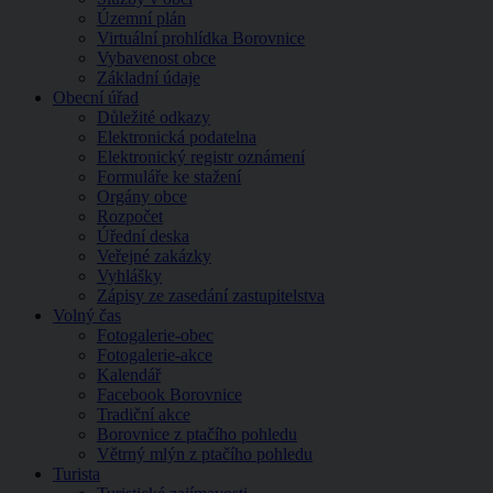
Územní plán
Virtuální prohlídka Borovnice
Vybavenost obce
Základní údaje
Obecní úřad
Důležité odkazy
Elektronická podatelna
Elektronický registr oznámení
Formuláře ke stažení
Orgány obce
Rozpočet
Úřední deska
Veřejné zakázky
Vyhlášky
Zápisy ze zasedání zastupitelstva
Volný čas
Fotogalerie-obec
Fotogalerie-akce
Kalendář
Facebook Borovnice
Tradiční akce
Borovnice z ptačího pohledu
Větrný mlýn z ptačího pohledu
Turista