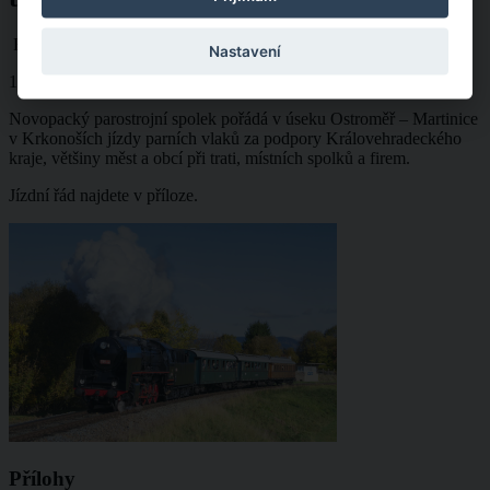
Eva Tajbrová
Nastavení
155 let trati Velký Osek - Trutnov
Novopacký parostrojní spolek pořádá v úseku Ostroměř – Martinice
v Krkonoších jízdy parních vlaků za podpory Královehradeckého
kraje, většiny měst a obcí při trati, místních spolků a firem.
Jízdní řád najdete v příloze.
Přílohy