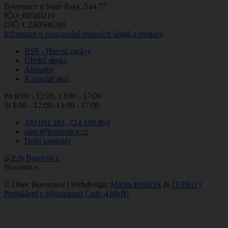
Borovnice u Staré Paky, 544 77
IČO: 00580210
DIČ: CZ00580210
Informace o zpracování osobních údajů a cookies
RSS - Hlavní zprávy
Úřední deska
Aktuality
Kalendář akcí
Po
8:00 - 12:00, 13:00 - 17:00
St
8:00 - 12:00, 13:00 - 17:00
499 691 281, 724 180 864
obec@borovnice.cz
Další kontakty
Borovnice
© Obec Borovnice | Webdesign:
Martin Petráček
&
IT-PRO
|
Prohlášení o přístupnosti
[
pdf, 410kB]