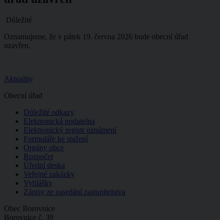
Důležité
Oznamujeme, že v pátek 19. června 2026 bude obecní úřad
uzavřen.
Aktuality
Obecní úřad
Důležité odkazy
Elektronická podatelna
Elektronický registr oznámení
Formuláře ke stažení
Orgány obce
Rozpočet
Úřední deska
Veřejné zakázky
Vyhlášky
Zápisy ze zasedání zastupitelstva
Obec Borovnice
Borovnice č. 39