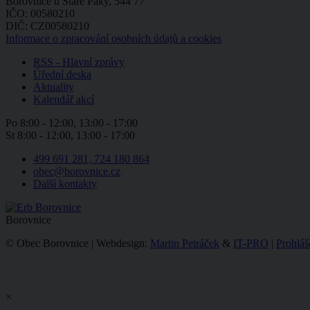
Borovnice u Staré Paky, 544 77
IČO: 00580210
DIČ: CZ00580210
Informace o zpracování osobních údajů a cookies
RSS - Hlavní zprávy
Úřední deska
Aktuality
Kalendář akcí
Po
8:00 - 12:00, 13:00 - 17:00
St
8:00 - 12:00, 13:00 - 17:00
499 691 281, 724 180 864
obec@borovnice.cz
Další kontakty
Borovnice
© Obec Borovnice | Webdesign:
Martin Petráček
&
IT-PRO
|
Prohláš
×