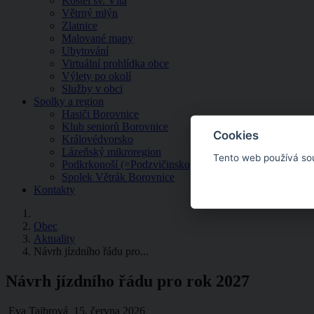
Kostel sv. Víta
Větrný mlýn
Zlatnice
Malované mapy
Ubytování
Virtuální prohlídka obce
Výlety po okolí
Služby v obci
Spolky a region
Hasiči Borovnice
Klub seniorů Borovnice
Cookies
Královédvorsko
Lázeňský mikroregion
Tento web používá so
Podkrkonoší (=Podzvičinsko, z.s.)
Spolek Větrák Borovnice
Kontakty
Obec
Aktuality
Návrh jízdního řádu pro...
Návrh jízdního řádu pro rok 2027
Eva Tajbrová
15. června 2026