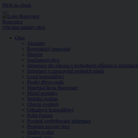
Přejít na obsah
Menu
Borovnice
Oficiální stránky obce
Obec
Aktuality
Borovnický zpravodaj
Historie
Současnost obce
Informace dle zákona o svobodném přístupu k informac
Informace o zpracování osobních údajů
Lesní hospodářství
Prodej dřeva-ceník
Mateřská škola Borovnice
Místní poplatky
Mobilní rozhlas
Obecní symboly
Odpadové hospodářství
Pošta Partner
Povinně zveřejňované informace
Program rozvoje obce
Služby v obci
Územní plán