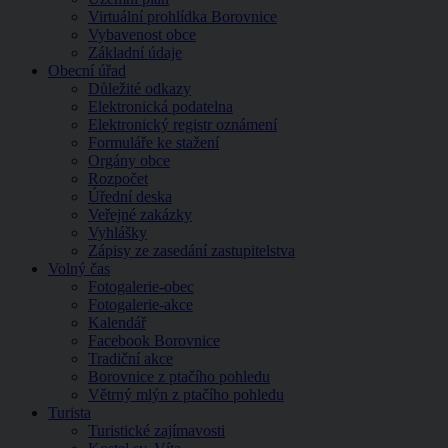
Virtuální prohlídka Borovnice
Vybavenost obce
Základní údaje
Obecní úřad
Důležité odkazy
Elektronická podatelna
Elektronický registr oznámení
Formuláře ke stažení
Orgány obce
Rozpočet
Úřední deska
Veřejné zakázky
Vyhlášky
Zápisy ze zasedání zastupitelstva
Volný čas
Fotogalerie-obec
Fotogalerie-akce
Kalendář
Facebook Borovnice
Tradiční akce
Borovnice z ptačího pohledu
Větrný mlýn z ptačího pohledu
Turista
Turistické zajímavosti