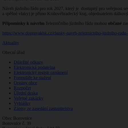
Návrh jízdního řádu pro rok 2027, který je dostupný pro veřejnost s
a spěšné vlaky) je přímo Královéhradecký kraj, objednatelem dálkovýc
Připomínky k návrhu
železničního jízdního řádu mohou
občané
zas
https://www.dopravakhk.cz/clanky-navrh-zeleznicniho-jizdniho-radu
Aktuality
Obecní úřad
Důležité odkazy
Elektronická podatelna
Elektronický registr oznámení
Formuláře ke stažení
Orgány obce
Rozpočet
Úřední deska
Veřejné zakázky
Vyhlášky
Zápisy ze zasedání zastupitelstva
Obec Borovnice
Borovnice č. 39