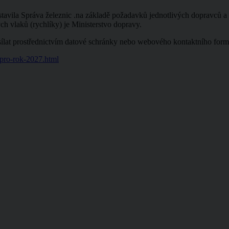
estavila Správa železnic .na základě požadavků jednotlivých dopravců 
h vlaků (rychlíky) je Ministerstvo dopravy.
ílat prostřednictvím datové schránky nebo webového kontaktního formu
-pro-rok-2027.html