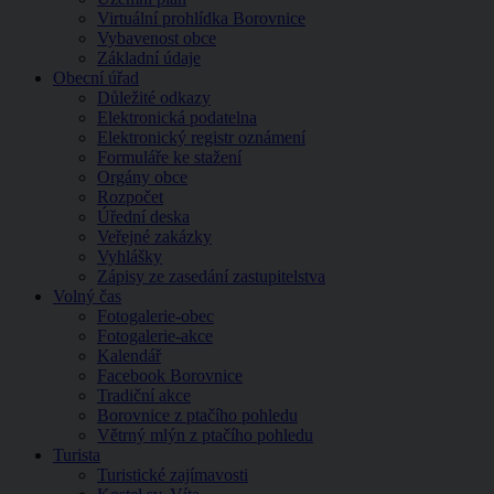
Virtuální prohlídka Borovnice
Vybavenost obce
Základní údaje
Obecní úřad
Důležité odkazy
Elektronická podatelna
Elektronický registr oznámení
Formuláře ke stažení
Orgány obce
Rozpočet
Úřední deska
Veřejné zakázky
Vyhlášky
Zápisy ze zasedání zastupitelstva
Volný čas
Fotogalerie-obec
Fotogalerie-akce
Kalendář
Facebook Borovnice
Tradiční akce
Borovnice z ptačího pohledu
Větrný mlýn z ptačího pohledu
Turista
Turistické zajímavosti