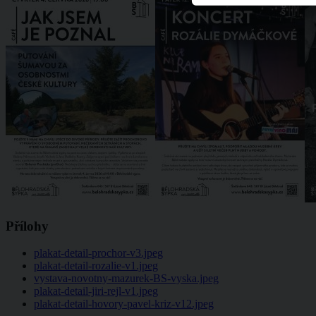
Přílohy
plakat-detail-prochor-v3.jpeg
plakat-detail-rozalie-v1.jpeg
vystava-novotny-mazurek-BS-vyska.jpeg
plakat-detail-jiri-rejl-v1.jpeg
plakat-detail-hovory-pavel-kriz-v12.jpeg