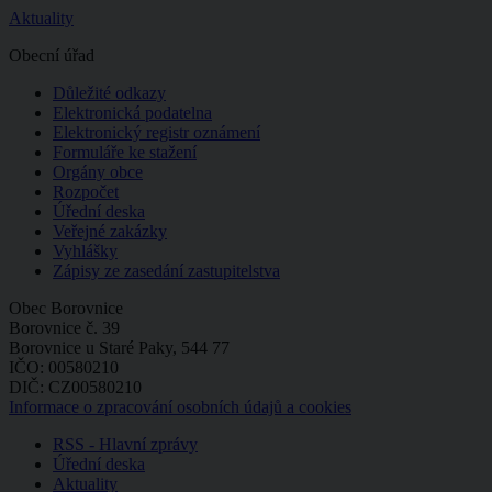
Aktuality
Obecní úřad
Důležité odkazy
Elektronická podatelna
Elektronický registr oznámení
Formuláře ke stažení
Orgány obce
Rozpočet
Úřední deska
Veřejné zakázky
Vyhlášky
Zápisy ze zasedání zastupitelstva
Obec Borovnice
Borovnice č. 39
Borovnice u Staré Paky, 544 77
IČO: 00580210
DIČ: CZ00580210
Informace o zpracování osobních údajů a cookies
RSS - Hlavní zprávy
Úřední deska
Aktuality