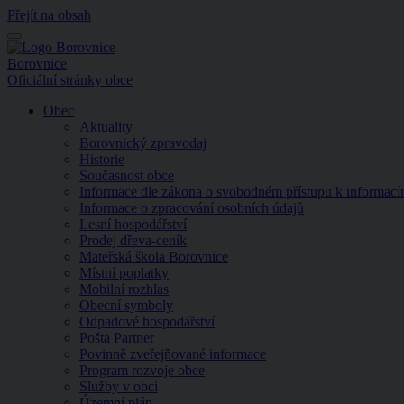
Přejít na obsah
Menu
Borovnice
Oficiální stránky obce
Obec
Aktuality
Borovnický zpravodaj
Historie
Současnost obce
Informace dle zákona o svobodném přístupu k informac
Informace o zpracování osobních údajů
Lesní hospodářství
Prodej dřeva-ceník
Mateřská škola Borovnice
Místní poplatky
Mobilní rozhlas
Obecní symboly
Odpadové hospodářství
Pošta Partner
Povinně zveřejňované informace
Program rozvoje obce
Služby v obci
Územní plán