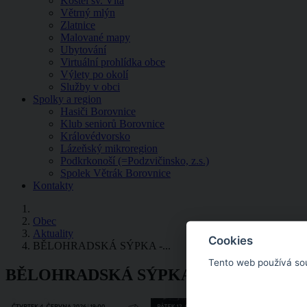
Kostel sv. Víta
Větrný mlýn
Zlatnice
Malované mapy
Ubytování
Virtuální prohlídka obce
Výlety po okolí
Služby v obci
Spolky a region
Hasiči Borovnice
Klub seniorů Borovnice
Královédvorsko
Lázeňský mikroregion
Podkrkonoší (=Podzvičinsko, z.s.)
Spolek Větrák Borovnice
Kontakty
Obec
Aktuality
Cookies
BĚLOHRADSKÁ SÝPKA -...
Tento web používá so
BĚLOHRADSKÁ SÝPKA - POZVÁNKA -