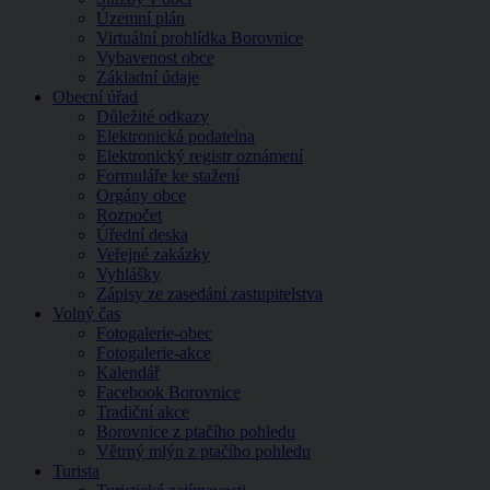
Územní plán
Virtuální prohlídka Borovnice
Vybavenost obce
Základní údaje
Obecní úřad
Důležité odkazy
Elektronická podatelna
Elektronický registr oznámení
Formuláře ke stažení
Orgány obce
Rozpočet
Úřední deska
Veřejné zakázky
Vyhlášky
Zápisy ze zasedání zastupitelstva
Volný čas
Fotogalerie-obec
Fotogalerie-akce
Kalendář
Facebook Borovnice
Tradiční akce
Borovnice z ptačího pohledu
Větrný mlýn z ptačího pohledu
Turista