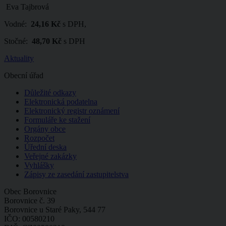
Eva Tajbrová
Vodné:
24,16 Kč
s DPH,
Stočné:
48,70 Kč
s DPH
Aktuality
Obecní úřad
Důležité odkazy
Elektronická podatelna
Elektronický registr oznámení
Formuláře ke stažení
Orgány obce
Rozpočet
Úřední deska
Veřejné zakázky
Vyhlášky
Zápisy ze zasedání zastupitelstva
Obec Borovnice
Borovnice č. 39
Borovnice u Staré Paky, 544 77
IČO: 00580210