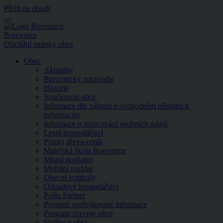
Přejít na obsah
Menu
Borovnice
Oficiální stránky obce
Obec
Aktuality
Borovnický zpravodaj
Historie
Současnost obce
Informace dle zákona o svobodném přístupu k
informacím
Informace o zpracování osobních údajů
Lesní hospodářství
Prodej dřeva-ceník
Mateřská škola Borovnice
Místní poplatky
Mobilní rozhlas
Obecní symboly
Odpadové hospodářství
Pošta Partner
Povinně zveřejňované informace
Program rozvoje obce
Služby v obci