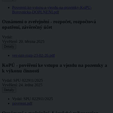
Povereni-ke-vstupu-a-vjezdu-na-pozemky-KoPU-
Borovnicka-DOPLNENI.pdf
Oznámení o zveřejnění - rozpočet, rozpočtová
opatření, závěrečný účet
Vydal:
Vyvěšení:
20. března 2025
Detaily
ver-ozn-rozp-23-02-26.pdf
KoPÚ - pověření ke vstupu a vjezdu na pozemky a
k výkonu činnosti
Vydal:
SPU 022911/2025
Vyvěšení:
24. ledna 2025
Detaily
Vydal: SPU 022911/2025
povereni.pdf