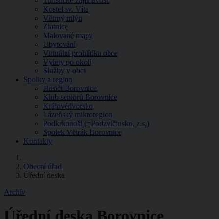
Turistické zajímavosti
Kostel sv. Víta
Větrný mlýn
Zlatnice
Malované mapy
Ubytování
Virtuální prohlídka obce
Výlety po okolí
Služby v obci
Spolky a region
Hasiči Borovnice
Klub seniorů Borovnice
Královédvorsko
Lázeňský mikroregion
Podkrkonoší (=Podzvičinsko, z.s.)
Spolek Větrák Borovnice
Kontakty
Obecní úřad
Úřední deska
Archív
Úřední deska Borovnice