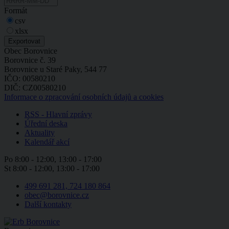
Formát
csv
xlsx
Obec Borovnice
Borovnice č. 39
Borovnice u Staré Paky, 544 77
IČO: 00580210
DIČ: CZ00580210
Informace o zpracování osobních údajů a cookies
RSS - Hlavní zprávy
Úřední deska
Aktuality
Kalendář akcí
Po
8:00 - 12:00, 13:00 - 17:00
St
8:00 - 12:00, 13:00 - 17:00
499 691 281, 724 180 864
obec@borovnice.cz
Další kontakty