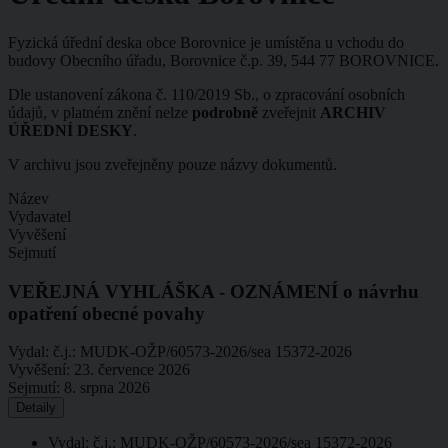
Fyzická úřední deska obce Borovnice je umístěna u vchodu do
budovy Obecního úřadu, Borovnice č.p. 39, 544 77 BOROVNICE.
Dle ustanovení zákona č. 110/2019 Sb., o zpracování osobních
údajů, v platném znění nelze
podrobně
zveřejnit
ARCHIV
ÚŘEDNÍ DESKY
.
V archivu jsou zveřejněny pouze názvy dokumentů.
Název
Vydavatel
Vyvěšení
Sejmutí
VEŘEJNÁ VYHLÁŠKA - OZNÁMENÍ o návrhu
opatření obecné povahy
Vydal:
č.j.: MUDK-OŽP/60573-2026/sea 15372-2026
Vyvěšení:
23. července 2026
Sejmutí:
8. srpna 2026
Detaily
Vydal: č.j.: MUDK-OŽP/60573-2026/sea 15372-2026