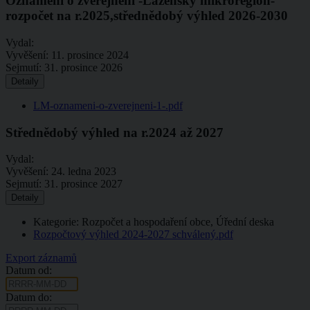
Oznámení o zveřejnění -Lázeňský mikroregion-
rozpočet na r.2025,střednědobý výhled 2026-2030
Vydal:
Vyvěšení:
11. prosince 2024
Sejmutí:
31. prosince 2026
Detaily
LM-oznameni-o-zverejneni-1-.pdf
Střednědobý výhled na r.2024 až 2027
Vydal:
Vyvěšení:
24. ledna 2023
Sejmutí:
31. prosince 2027
Detaily
Kategorie: Rozpočet a hospodaření obce, Úřední deska
Rozpočtový výhled 2024-2027 schválený.pdf
Export záznamů
Datum od:
Datum do: