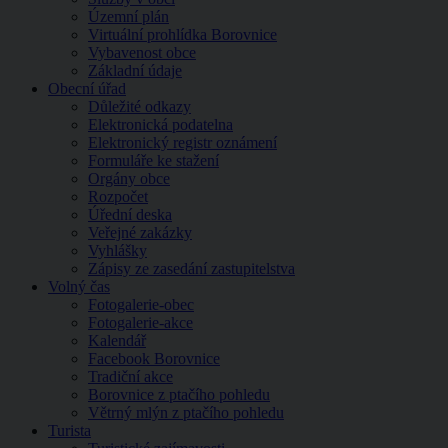
Územní plán
Virtuální prohlídka Borovnice
Vybavenost obce
Základní údaje
Obecní úřad
Důležité odkazy
Elektronická podatelna
Elektronický registr oznámení
Formuláře ke stažení
Orgány obce
Rozpočet
Úřední deska
Veřejné zakázky
Vyhlášky
Zápisy ze zasedání zastupitelstva
Volný čas
Fotogalerie-obec
Fotogalerie-akce
Kalendář
Facebook Borovnice
Tradiční akce
Borovnice z ptačího pohledu
Větrný mlýn z ptačího pohledu
Turista