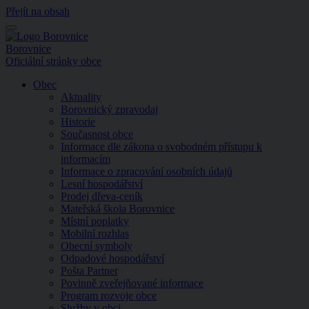
Přejít na obsah
Menu
Borovnice
Oficiální stránky obce
Obec
Aktuality
Borovnický zpravodaj
Historie
Současnost obce
Informace dle zákona o svobodném přístupu k
informacím
Informace o zpracování osobních údajů
Lesní hospodářství
Prodej dřeva-ceník
Mateřská škola Borovnice
Místní poplatky
Mobilní rozhlas
Obecní symboly
Odpadové hospodářství
Pošta Partner
Povinně zveřejňované informace
Program rozvoje obce
Služby v obci