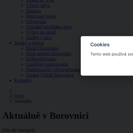
Kostel sv. Víta
Větrný mlýn
Zlatnice
Malované mapy
Ubytování
Virtuální prohlídka obce
Výlety po okolí
Služby v obci
Spolky a region
Cookies
Hasiči Borovnice
Klub seniorů Borovnice
Tento web používá so
Královédvorsko
Lázeňský mikroregion
Podkrkonoší (=Podzvičinsko, z.s.)
Spolek Větrák Borovnice
Kontakty
Obec
Aktuality
Aktuálně v Borovnici
Filtr dle kategorie