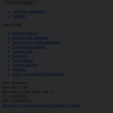
- Všechny kategorie -
- Všechny kategorie -
Důležité
Obecní úřad
Důležité odkazy
Elektronická podatelna
Elektronický registr oznámení
Formuláře ke stažení
Orgány obce
Rozpočet
Úřední deska
Veřejné zakázky
Vyhlášky
Zápisy ze zasedání zastupitelstva
Obec Borovnice
Borovnice č. 39
Borovnice u Staré Paky, 544 77
IČO: 00580210
DIČ: CZ00580210
Informace o zpracování osobních údajů a cookies