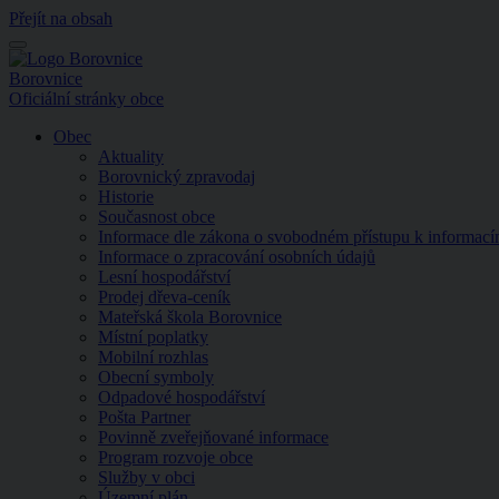
Přejít na obsah
Menu
Borovnice
Oficiální stránky obce
Obec
Aktuality
Borovnický zpravodaj
Historie
Současnost obce
Informace dle zákona o svobodném přístupu k informac
Informace o zpracování osobních údajů
Lesní hospodářství
Prodej dřeva-ceník
Mateřská škola Borovnice
Místní poplatky
Mobilní rozhlas
Obecní symboly
Odpadové hospodářství
Pošta Partner
Povinně zveřejňované informace
Program rozvoje obce
Služby v obci
Územní plán