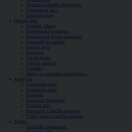
Virtuální prohlídka Borovnice
Vybavenost obce
Základní údaje
Obecní úřad
Důležité odkazy
Elektronická podatelna
Elektronický registr oznámení
Formuláře ke stažení
Orgány obce
Rozpočet
Úřední deska
Veřejné zakázky
Vyhlášky
Zápisy ze zasedání zastupitelstva
Volný čas
Fotogalerie-obec
Fotogalerie-akce
Kalendář
Facebook Borovnice
Tradiční akce
Borovnice z ptačího pohledu
Větrný mlýn z ptačího pohledu
Turista
Turistické zajímavosti