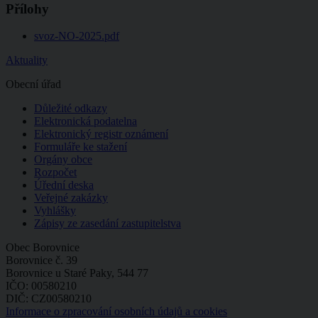
Přílohy
svoz-NO-2025.pdf
Aktuality
Obecní úřad
Důležité odkazy
Elektronická podatelna
Elektronický registr oznámení
Formuláře ke stažení
Orgány obce
Rozpočet
Úřední deska
Veřejné zakázky
Vyhlášky
Zápisy ze zasedání zastupitelstva
Obec Borovnice
Borovnice č. 39
Borovnice u Staré Paky, 544 77
IČO: 00580210
DIČ: CZ00580210
Informace o zpracování osobních údajů a cookies