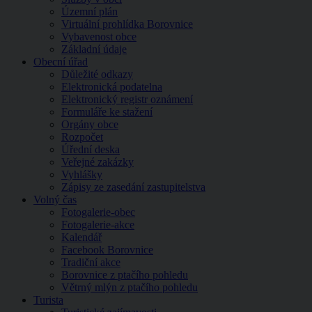
Územní plán
Virtuální prohlídka Borovnice
Vybavenost obce
Základní údaje
Obecní úřad
Důležité odkazy
Elektronická podatelna
Elektronický registr oznámení
Formuláře ke stažení
Orgány obce
Rozpočet
Úřední deska
Veřejné zakázky
Vyhlášky
Zápisy ze zasedání zastupitelstva
Volný čas
Fotogalerie-obec
Fotogalerie-akce
Kalendář
Facebook Borovnice
Tradiční akce
Borovnice z ptačího pohledu
Větrný mlýn z ptačího pohledu
Turista