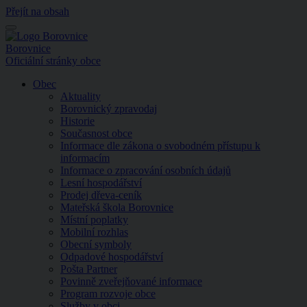
Přejít na obsah
Menu
Borovnice
Oficiální stránky obce
Obec
Aktuality
Borovnický zpravodaj
Historie
Současnost obce
Informace dle zákona o svobodném přístupu k
informacím
Informace o zpracování osobních údajů
Lesní hospodářství
Prodej dřeva-ceník
Mateřská škola Borovnice
Místní poplatky
Mobilní rozhlas
Obecní symboly
Odpadové hospodářství
Pošta Partner
Povinně zveřejňované informace
Program rozvoje obce
Služby v obci