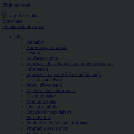
Přejít na obsah
Menu
Borovnice
Oficiální stránky obce
Obec
Aktuality
Borovnický zpravodaj
Historie
Současnost obce
Informace dle zákona o svobodném přístupu k
informacím
Informace o zpracování osobních údajů
Lesní hospodářství
Prodej dřeva-ceník
Mateřská škola Borovnice
Místní poplatky
Mobilní rozhlas
Obecní symboly
Odpadové hospodářství
Pošta Partner
Povinně zveřejňované informace
Program rozvoje obce
Služby v obci