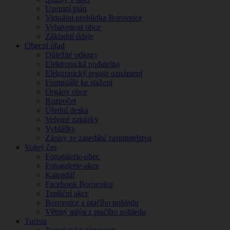
Územní plán
Virtuální prohlídka Borovnice
Vybavenost obce
Základní údaje
Obecní úřad
Důležité odkazy
Elektronická podatelna
Elektronický registr oznámení
Formuláře ke stažení
Orgány obce
Rozpočet
Úřední deska
Veřejné zakázky
Vyhlášky
Zápisy ze zasedání zastupitelstva
Volný čas
Fotogalerie-obec
Fotogalerie-akce
Kalendář
Facebook Borovnice
Tradiční akce
Borovnice z ptačího pohledu
Větrný mlýn z ptačího pohledu
Turista