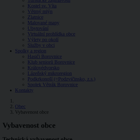
Turistické zajímavosti
Kostel sv. Víta
Větrný mlýn
Zlatnice
Malované mapy
Ubytování
Virtuální prohlídka obce
Výlety po okolí
Služby v obci
Spolky a region
Hasiči Borovnice
Klub seniorů Borovnice
Královédvorsko
Lázeňský mikroregion
Podkrkonoší (=Podzvičinsko, z.s.)
Spolek Větrák Borovnice
Kontakty
Obec
Vybavenost obce
Vybavenost obce
Technická vybavenost obce