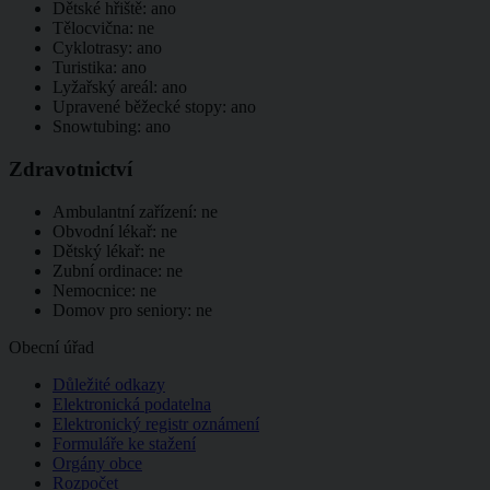
Dětské hřiště: ano
Tělocvična: ne
Cyklotrasy: ano
Turistika: ano
Lyžařský areál: ano
Upravené běžecké stopy: ano
Snowtubing: ano
Zdravotnictví
Ambulantní zařízení: ne
Obvodní lékař: ne
Dětský lékař: ne
Zubní ordinace: ne
Nemocnice: ne
Domov pro seniory: ne
Obecní úřad
Důležité odkazy
Elektronická podatelna
Elektronický registr oznámení
Formuláře ke stažení
Orgány obce
Rozpočet