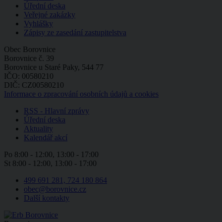
Úřední deska
Veřejné zakázky
Vyhlášky
Zápisy ze zasedání zastupitelstva
Obec Borovnice
Borovnice č. 39
Borovnice u Staré Paky, 544 77
IČO: 00580210
DIČ: CZ00580210
Informace o zpracování osobních údajů a cookies
RSS - Hlavní zprávy
Úřední deska
Aktuality
Kalendář akcí
Po
8:00 - 12:00, 13:00 - 17:00
St
8:00 - 12:00, 13:00 - 17:00
499 691 281, 724 180 864
obec@borovnice.cz
Další kontakty