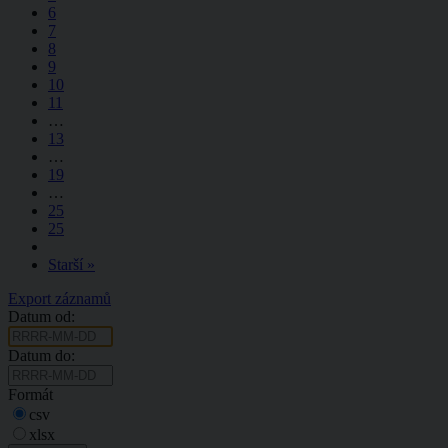
6
7
8
9
10
11
…
13
…
19
…
25
25
Starší »
Export záznamů
Datum od:
Datum do:
Formát
csv
xlsx