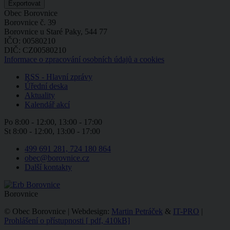
Obec Borovnice
Borovnice č. 39
Borovnice u Staré Paky, 544 77
IČO: 00580210
DIČ: CZ00580210
Informace o zpracování osobních údajů a cookies
RSS - Hlavní zprávy
Úřední deska
Aktuality
Kalendář akcí
Po
8:00 - 12:00, 13:00 - 17:00
St
8:00 - 12:00, 13:00 - 17:00
499 691 281, 724 180 864
obec@borovnice.cz
Další kontakty
Borovnice
© Obec Borovnice | Webdesign:
Martin Petráček
&
IT-PRO
|
Prohlášení o přístupnosti
[
pdf, 410kB]