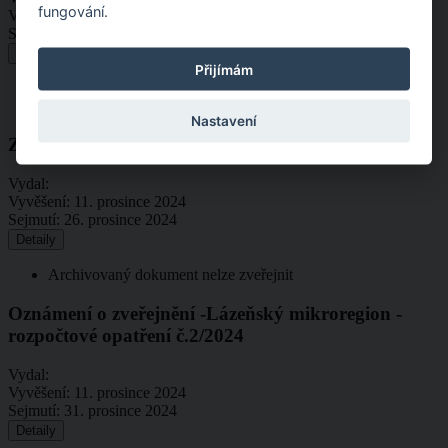
fungování.
Vyvěšení:
17. prosince 2024
Sejmutí:
1. ledna 2025
Detaily
Přijímám
Vydal: Č.j.: MUDK-OŽP/89829-2024/nyp 4065-2024
Archivovaný dokument nelze zveřejnit
Nastavení
Zápis ze zasedání ZO 27.11.2024
Vydal:
Vyvěšení:
11. prosince 2024
Sejmutí:
26. prosince 2024
Detaily
Archivovaný dokument nelze zveřejnit
Oznámení o zveřejnění -Lázeňský mikroregion -
rozpočtové opatření č.2/2024
Vydal:
Vyvěšení:
11. prosince 2024
Sejmutí:
31. prosince 2024
Detaily