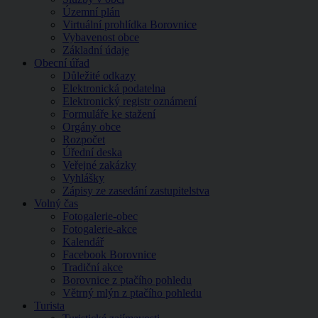
Územní plán
Virtuální prohlídka Borovnice
Vybavenost obce
Základní údaje
Obecní úřad
Důležité odkazy
Elektronická podatelna
Elektronický registr oznámení
Formuláře ke stažení
Orgány obce
Rozpočet
Úřední deska
Veřejné zakázky
Vyhlášky
Zápisy ze zasedání zastupitelstva
Volný čas
Fotogalerie-obec
Fotogalerie-akce
Kalendář
Facebook Borovnice
Tradiční akce
Borovnice z ptačího pohledu
Větrný mlýn z ptačího pohledu
Turista