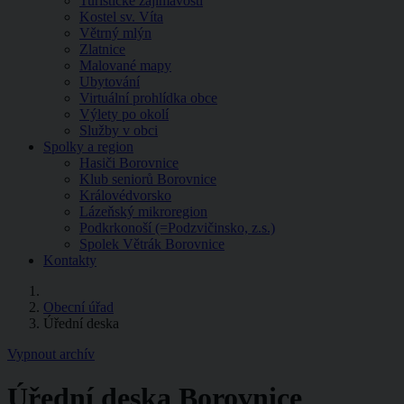
Turistické zajímavosti
Kostel sv. Víta
Větrný mlýn
Zlatnice
Malované mapy
Ubytování
Virtuální prohlídka obce
Výlety po okolí
Služby v obci
Spolky a region
Hasiči Borovnice
Klub seniorů Borovnice
Královédvorsko
Lázeňský mikroregion
Podkrkonoší (=Podzvičinsko, z.s.)
Spolek Větrák Borovnice
Kontakty
Obecní úřad
Úřední deska
Vypnout archív
Úřední deska Borovnice