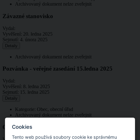
Archivovaný dokument nelze zveřejnit
Závazné stanovisko
Vydal:
Vyvěšení:
20. ledna 2025
Sejmutí:
4. února 2025
Detaily
Archivovaný dokument nelze zveřejnit
Pozvánka - veřejné zasedání 15.ledna 2025
Vydal:
Vyvěšení:
8. ledna 2025
Sejmutí:
15. ledna 2025
Detaily
Kategorie: Obec, obecní úřad
Archivovaný dokument nelze zveřejnit
OZNÁMENÍ -Koordinované stanovisko
Cookies
Tento web používá soubory cookie ke správnému
Vydal:
Č.j.: MUDK-OŽP/89829-2024/nyp 4065-2024