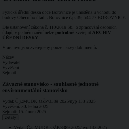
Fyzická úřední deska obce Borovnice je umístěna u vchodu do
budovy Obecního úřadu, Borovnice č.p. 39, 544 77 BOROVNICE.
Dle ustanovení zákona č. 110/2019 Sb., o zpracování osobních
údajů, v platném znění nelze
podrobně
zveřejnit
ARCHIV
ÚŘEDNÍ DESKY
.
V archivu jsou zveřejněny pouze názvy dokumentů.
Název
Vydavatel
Vyvěšení
Sejmutí
Závazné stanovisko - souhlasné jednotné
environmentální stanovisko
Vydal:
Č.j.:MUDK-OŽP/3389-2025/nyp 133-2025
Vyvěšení:
30. ledna 2025
Sejmutí:
15. února 2025
Detaily
Vydal: Č.j.:MUDK-OŽP/3389-2025/nyp 133-2025