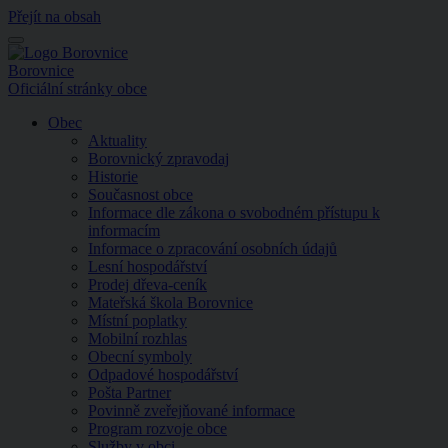
Přejít na obsah
Menu
Borovnice
Oficiální stránky obce
Obec
Aktuality
Borovnický zpravodaj
Historie
Současnost obce
Informace dle zákona o svobodném přístupu k
informacím
Informace o zpracování osobních údajů
Lesní hospodářství
Prodej dřeva-ceník
Mateřská škola Borovnice
Místní poplatky
Mobilní rozhlas
Obecní symboly
Odpadové hospodářství
Pošta Partner
Povinně zveřejňované informace
Program rozvoje obce
Služby v obci