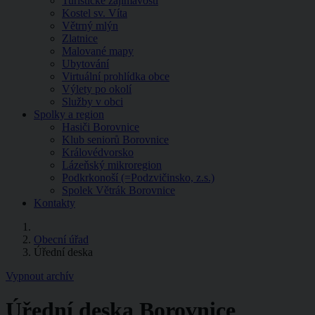
Turistické zajímavosti
Kostel sv. Víta
Větrný mlýn
Zlatnice
Malované mapy
Ubytování
Virtuální prohlídka obce
Výlety po okolí
Služby v obci
Spolky a region
Hasiči Borovnice
Klub seniorů Borovnice
Královédvorsko
Lázeňský mikroregion
Podkrkonoší (=Podzvičinsko, z.s.)
Spolek Větrák Borovnice
Kontakty
Obecní úřad
Úřední deska
Vypnout archív
Úřední deska Borovnice