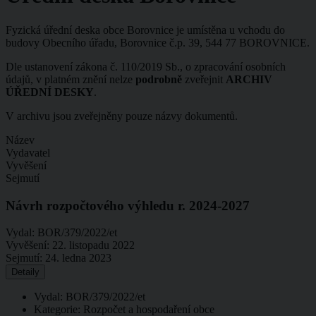
Fyzická úřední deska obce Borovnice je umístěna u vchodu do
budovy Obecního úřadu, Borovnice č.p. 39, 544 77 BOROVNICE.
Dle ustanovení zákona č. 110/2019 Sb., o zpracování osobních
údajů, v platném znění nelze
podrobně
zveřejnit
ARCHIV
ÚŘEDNÍ DESKY
.
V archivu jsou zveřejněny pouze názvy dokumentů.
Název
Vydavatel
Vyvěšení
Sejmutí
Návrh rozpočtového výhledu r. 2024-2027
Vydal:
BOR/379/2022/et
Vyvěšení:
22. listopadu 2022
Sejmutí:
24. ledna 2023
Detaily
Vydal: BOR/379/2022/et
Kategorie: Rozpočet a hospodaření obce