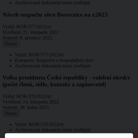
Archivovaný dokument nelze zveřejnit
Návrh rozpočtu obce Borovnice na r.2023
Vydal:
BOR/377/2022/et
Vyvěšení:
21. listopadu 2022
Sejmutí:
8. prosince 2022
Detaily
Vydal: BOR/377/2022/et
Kategorie: Rozpočet a hospodaření obce
Archivovaný dokument nelze zveřejnit
Volba prezidenta České republiky - volební okrsky
(počet členů, sídlo, kontakt a zapisovatel)
Vydal:
BOR/370/2022/et
Vyvěšení:
14. listopadu 2022
Sejmutí:
28. ledna 2023
Detaily
Vydal: BOR/370/2022/et
Archivovaný dokument nelze zveřejnit