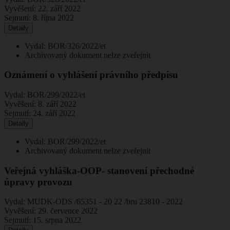
Vyvěšení:
22. září 2022
Sejmutí:
8. října 2022
Detaily
Vydal: BOR/326/2022/et
Archivovaný dokument nelze zveřejnit
Oznámení o vyhlášení právního předpisu
Vydal:
BOR/299/2022/et
Vyvěšení:
8. září 2022
Sejmutí:
24. září 2022
Detaily
Vydal: BOR/299/2022/et
Archivovaný dokument nelze zveřejnit
Veřejná vyhláška-OOP- stanovení přechodné
úpravy provozu
Vydal:
MUDK-ODS /65351 - 20 22 /bru 23810 - 2022
Vyvěšení:
29. července 2022
Sejmutí:
15. srpna 2022