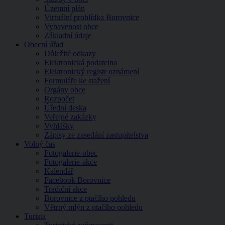
Územní plán
Virtuální prohlídka Borovnice
Vybavenost obce
Základní údaje
Obecní úřad
Důležité odkazy
Elektronická podatelna
Elektronický registr oznámení
Formuláře ke stažení
Orgány obce
Rozpočet
Úřední deska
Veřejné zakázky
Vyhlášky
Zápisy ze zasedání zastupitelstva
Volný čas
Fotogalerie-obec
Fotogalerie-akce
Kalendář
Facebook Borovnice
Tradiční akce
Borovnice z ptačího pohledu
Větrný mlýn z ptačího pohledu
Turista