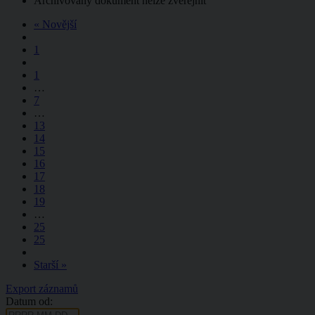
Archivovaný dokument nelze zveřejnit
« Novější
1
1
…
7
…
13
14
15
16
17
18
19
…
25
25
Starší »
Export záznamů
Datum od: