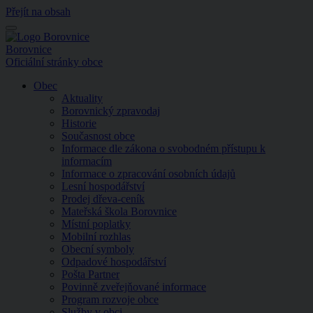
Přejít na obsah
Menu
Borovnice
Oficiální stránky obce
Obec
Aktuality
Borovnický zpravodaj
Historie
Současnost obce
Informace dle zákona o svobodném přístupu k
informacím
Informace o zpracování osobních údajů
Lesní hospodářství
Prodej dřeva-ceník
Mateřská škola Borovnice
Místní poplatky
Mobilní rozhlas
Obecní symboly
Odpadové hospodářství
Pošta Partner
Povinně zveřejňované informace
Program rozvoje obce
Služby v obci