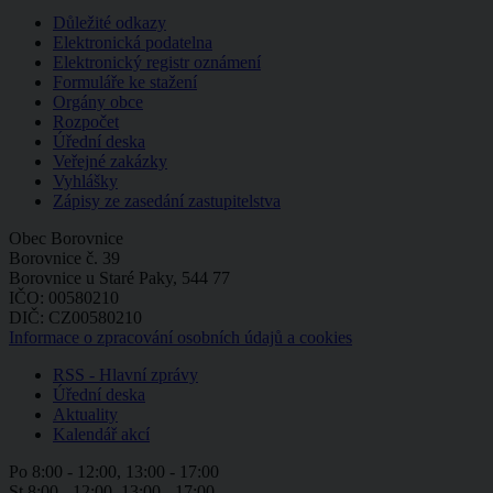
Důležité odkazy
Elektronická podatelna
Elektronický registr oznámení
Formuláře ke stažení
Orgány obce
Rozpočet
Úřední deska
Veřejné zakázky
Vyhlášky
Zápisy ze zasedání zastupitelstva
Obec Borovnice
Borovnice č. 39
Borovnice u Staré Paky, 544 77
IČO: 00580210
DIČ: CZ00580210
Informace o zpracování osobních údajů a cookies
RSS - Hlavní zprávy
Úřední deska
Aktuality
Kalendář akcí
Po
8:00 - 12:00, 13:00 - 17:00
St
8:00 - 12:00, 13:00 - 17:00