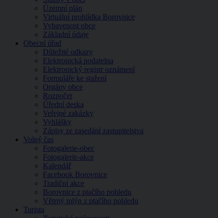
Územní plán
Virtuální prohlídka Borovnice
Vybavenost obce
Základní údaje
Obecní úřad
Důležité odkazy
Elektronická podatelna
Elektronický registr oznámení
Formuláře ke stažení
Orgány obce
Rozpočet
Úřední deska
Veřejné zakázky
Vyhlášky
Zápisy ze zasedání zastupitelstva
Volný čas
Fotogalerie-obec
Fotogalerie-akce
Kalendář
Facebook Borovnice
Tradiční akce
Borovnice z ptačího pohledu
Větrný mlýn z ptačího pohledu
Turista