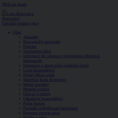
Přejít na obsah
Menu
Borovnice
Oficiální stránky obce
Obec
Aktuality
Borovnický zpravodaj
Historie
Současnost obce
Informace dle zákona o svobodném přístupu k
informacím
Informace o zpracování osobních údajů
Lesní hospodářství
Prodej dřeva-ceník
Mateřská škola Borovnice
Místní poplatky
Mobilní rozhlas
Obecní symboly
Odpadové hospodářství
Pošta Partner
Povinně zveřejňované informace
Program rozvoje obce
Služby v obci