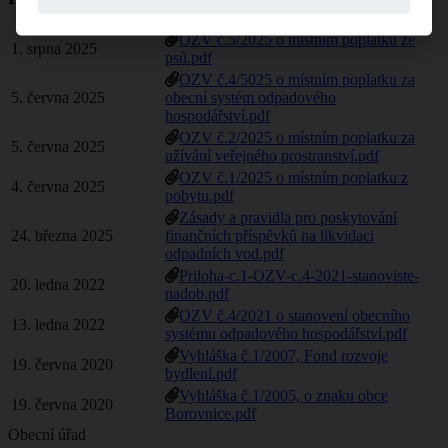
OZV č.5/2025 o místním poplatku ze
1. srpna 2025
psů.pdf
OZV č.4/5025 o místním poplatku za
5. června 2025
obecní systém odpadového
hospodářství.pdf
OZV č.2/2025 o místním poplatku za
5. června 2025
užívání veřejného prostranství.pdf
OZV č.1/2025 o místním poplatku z
4. června 2025
pobytu.pdf
Zásady a pravidla pro poskytování
24. března 2025
finančních příspěvků na likvidaci
odpadních vod.pdf
Priloha-c.1-OZV-c.4-2021-stanoviste-
20. ledna 2022
nadob.pdf
OZV č.4/2021 o stanovení obecního
13. ledna 2022
systému odpadového hospodářství.pdf
Vyhláška č.1/2007, Fond rozvoje
19. června 2020
bydlení.pdf
Vyhláška č.1/2005, o znaku obce
19. června 2020
Borovnice.pdf
Obecní úřad