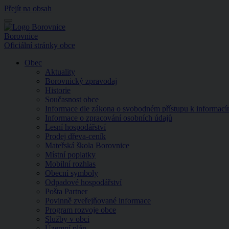
Přejít na obsah
Menu
Borovnice
Oficiální stránky obce
Obec
Aktuality
Borovnický zpravodaj
Historie
Současnost obce
Informace dle zákona o svobodném přístupu k informac
Informace o zpracování osobních údajů
Lesní hospodářství
Prodej dřeva-ceník
Mateřská škola Borovnice
Místní poplatky
Mobilní rozhlas
Obecní symboly
Odpadové hospodářství
Pošta Partner
Povinně zveřejňované informace
Program rozvoje obce
Služby v obci
Územní plán