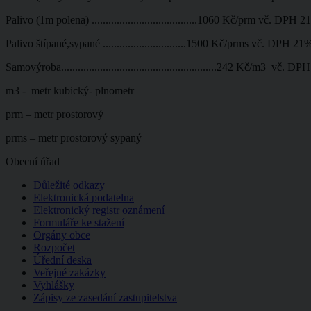
Palivo (1m polena) ......................................1060 Kč/prm vč. DP
Palivo štípané,sypané ..............................1500 Kč/prms vč. DPH 
Samovýroba........................................................242 Kč/m3 vč. D
m3 - metr kubický- plnometr
prm – metr prostorový
prms – metr prostorový sypaný
Obecní úřad
Důležité odkazy
Elektronická podatelna
Elektronický registr oznámení
Formuláře ke stažení
Orgány obce
Rozpočet
Úřední deska
Veřejné zakázky
Vyhlášky
Zápisy ze zasedání zastupitelstva