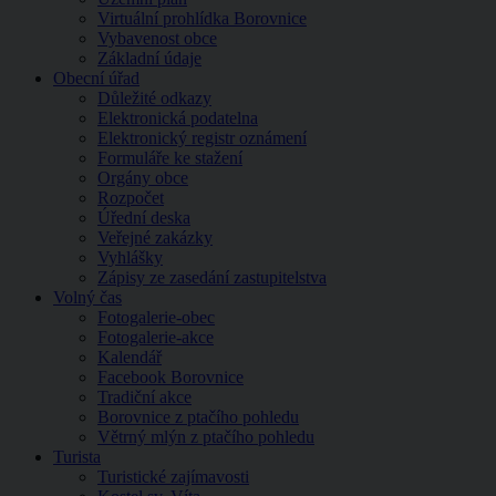
Virtuální prohlídka Borovnice
Vybavenost obce
Základní údaje
Obecní úřad
Důležité odkazy
Elektronická podatelna
Elektronický registr oznámení
Formuláře ke stažení
Orgány obce
Rozpočet
Úřední deska
Veřejné zakázky
Vyhlášky
Zápisy ze zasedání zastupitelstva
Volný čas
Fotogalerie-obec
Fotogalerie-akce
Kalendář
Facebook Borovnice
Tradiční akce
Borovnice z ptačího pohledu
Větrný mlýn z ptačího pohledu
Turista
Turistické zajímavosti