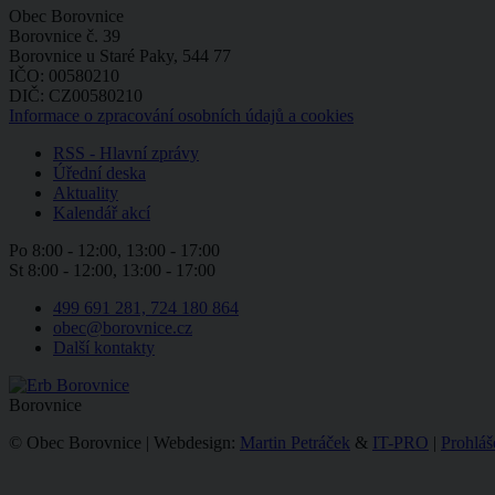
Obec Borovnice
Borovnice č. 39
Borovnice u Staré Paky, 544 77
IČO: 00580210
DIČ: CZ00580210
Informace o zpracování osobních údajů a cookies
RSS - Hlavní zprávy
Úřední deska
Aktuality
Kalendář akcí
Po
8:00 - 12:00, 13:00 - 17:00
St
8:00 - 12:00, 13:00 - 17:00
499 691 281, 724 180 864
obec@borovnice.cz
Další kontakty
Borovnice
© Obec Borovnice | Webdesign:
Martin Petráček
&
IT-PRO
|
Prohláš