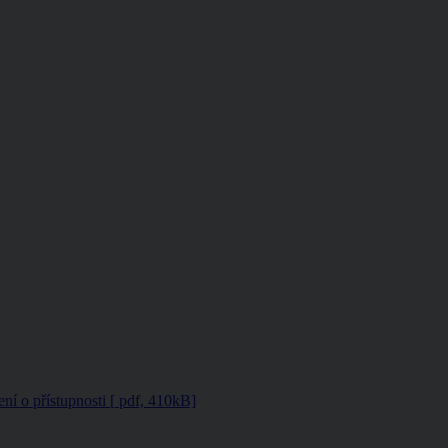
ení o přístupnosti
[
pdf, 410kB]