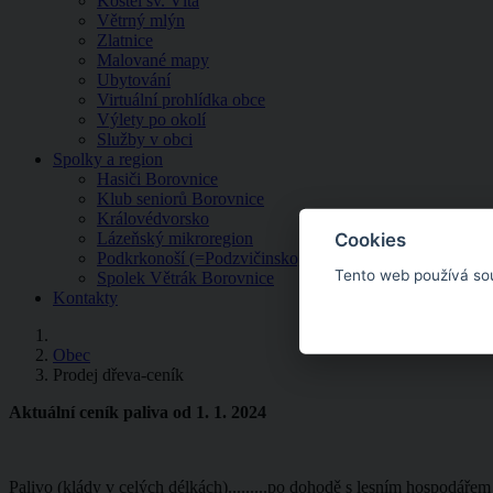
Kostel sv. Víta
Větrný mlýn
Zlatnice
Malované mapy
Ubytování
Virtuální prohlídka obce
Výlety po okolí
Služby v obci
Spolky a region
Hasiči Borovnice
Klub seniorů Borovnice
Královédvorsko
Cookies
Lázeňský mikroregion
Podkrkonoší (=Podzvičinsko, z.s.)
Tento web používá so
Spolek Větrák Borovnice
Kontakty
Obec
Prodej dřeva-ceník
Aktuální ceník paliva od 1. 1. 2024
Palivo (klády v celých délkách).........po dohodě s lesním hospodářem