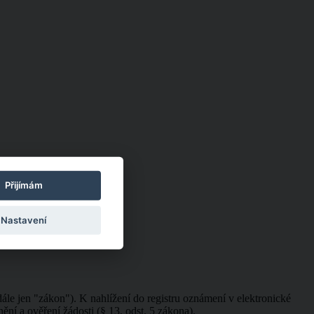
Přijímám
Nastavení
ále jen "zákon"). K nahlížení do registru oznámení v elektronické
ění a ověření žádosti (§ 13, odst. 5 zákona).