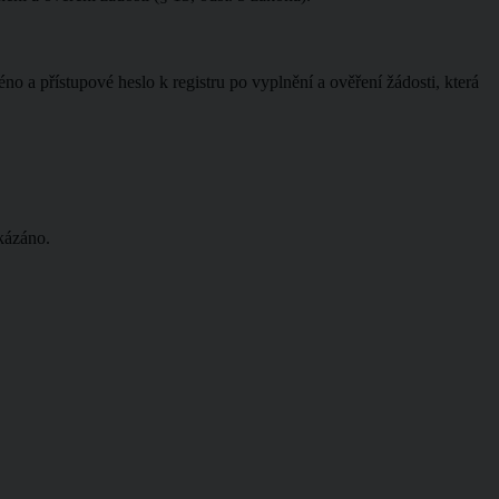
o a přístupové heslo k registru po vyplnění a ověření žádosti, která
akázáno.