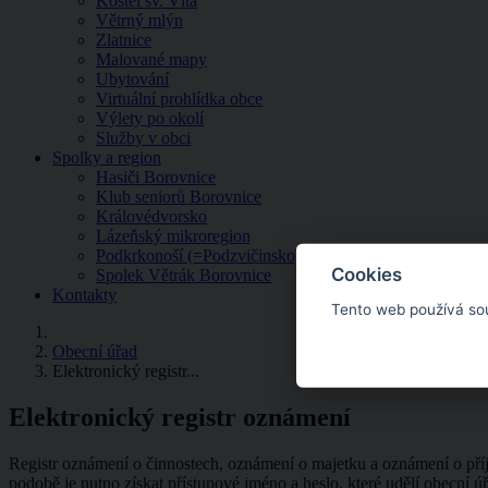
Kostel sv. Víta
Větrný mlýn
Zlatnice
Malované mapy
Ubytování
Virtuální prohlídka obce
Výlety po okolí
Služby v obci
Spolky a region
Hasiči Borovnice
Klub seniorů Borovnice
Královédvorsko
Lázeňský mikroregion
Podkrkonoší (=Podzvičinsko, z.s.)
Cookies
Spolek Větrák Borovnice
Kontakty
Tento web používá so
Obecní úřad
Elektronický registr...
Elektronický registr oznámení
Registr oznámení o činnostech, oznámení o majetku a oznámení o příjm
podobě je nutno získat přístupové jméno a heslo, které udělí obecní úř