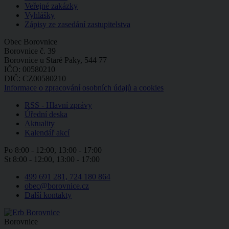
Veřejné zakázky
Vyhlášky
Zápisy ze zasedání zastupitelstva
Obec Borovnice
Borovnice č. 39
Borovnice u Staré Paky, 544 77
IČO: 00580210
DIČ: CZ00580210
Informace o zpracování osobních údajů a cookies
RSS - Hlavní zprávy
Úřední deska
Aktuality
Kalendář akcí
Po
8:00 - 12:00, 13:00 - 17:00
St
8:00 - 12:00, 13:00 - 17:00
499 691 281, 724 180 864
obec@borovnice.cz
Další kontakty
Borovnice