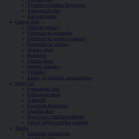
Virtuální prohlídka Borovnice
Vybavenost obce
Základní údaje
Obecní úřad
Důležité odkazy
Elektronická podatelna
Elektronický registr oznámení
Formuláře ke stažení
Orgány obce
Rozpočet
Úřední deska
Veřejné zakázky
Vyhlášky
Zápisy ze zasedání zastupitelstva
Volný čas
Fotogalerie-obec
Fotogalerie-akce
Kalendář
Facebook Borovnice
Tradiční akce
Borovnice z ptačího pohledu
Větrný mlýn z ptačího pohledu
Turista
Turistické zajímavosti