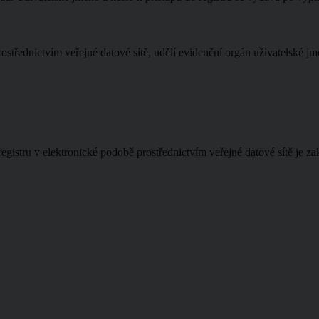
třednictvím veřejné datové sítě, udělí evidenční orgán uživatelské jmén
 registru v elektronické podobě prostřednictvím veřejné datové sítě je z