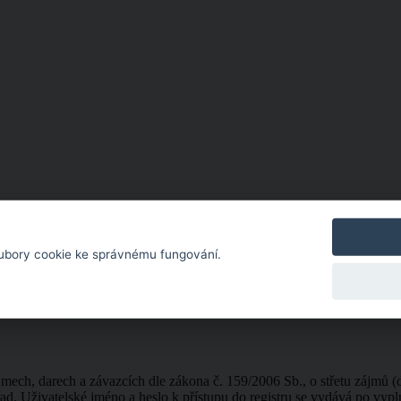
ubory cookie ke správnému fungování.
ech, darech a závazcích dle zákona č. 159/2006 Sb., o střetu zájmů (d
ad. Uživatelské jméno a heslo k přístupu do registru se vydává po vypln