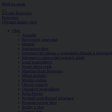
Přejít na obsah
Menu
Borovnice
Oficiální stránky obce
Obec
Aktuality
Borovnický zpravodaj
Historie
Současnost obce
Informace dle zákona o svobodném přístupu k informac
Informace o zpracování osobních údajů
Lesní hospodářství
Prodej dřeva-ceník
Mateřská škola Borovnice
Místní poplatky
Mobilní rozhlas
Obecní symboly
Odpadové hospodářství
Pošta Partner
Povinně zveřejňované informace
Program rozvoje obce
Služby v obci
Územní plán