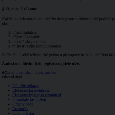
§ 13, odst. 5 zákona:
Každému, kdo má zájem nahlížet do registru v elektronické podobě pros
obsahuje:
jméno žadatele,
příjmení žadatele,
rodné číslo žadatele,
místo trvalého pobytu žadatele.
Sdělit třetí osobě uživatelské jméno a přístupové heslo k nahlížení do
Žádost o nahlédnutí do registru najdete níže.
Zadost-o-nahlednuti-do-registru.doc
Obecní úřad
Důležité odkazy
Elektronická podatelna
Elektronický registr oznámení
Formuláře ke stažení
Orgány obce
Rozpočet
Úřední deska