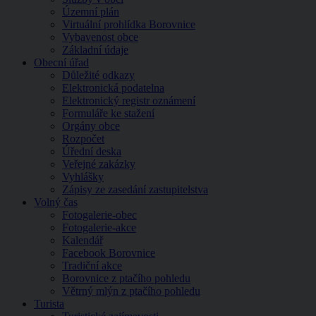
Územní plán
Virtuální prohlídka Borovnice
Vybavenost obce
Základní údaje
Obecní úřad
Důležité odkazy
Elektronická podatelna
Elektronický registr oznámení
Formuláře ke stažení
Orgány obce
Rozpočet
Úřední deska
Veřejné zakázky
Vyhlášky
Zápisy ze zasedání zastupitelstva
Volný čas
Fotogalerie-obec
Fotogalerie-akce
Kalendář
Facebook Borovnice
Tradiční akce
Borovnice z ptačího pohledu
Větrný mlýn z ptačího pohledu
Turista