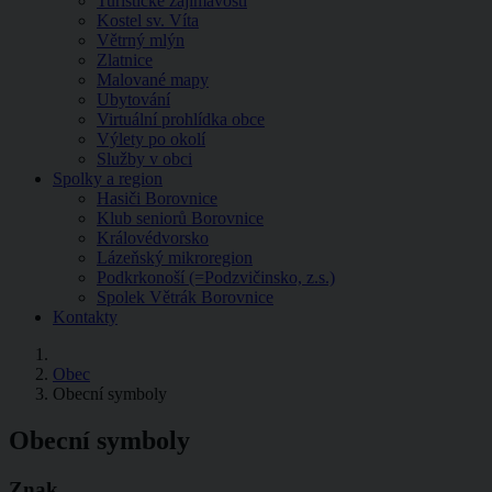
Turistické zajímavosti
Kostel sv. Víta
Větrný mlýn
Zlatnice
Malované mapy
Ubytování
Virtuální prohlídka obce
Výlety po okolí
Služby v obci
Spolky a region
Hasiči Borovnice
Klub seniorů Borovnice
Královédvorsko
Lázeňský mikroregion
Podkrkonoší (=Podzvičinsko, z.s.)
Spolek Větrák Borovnice
Kontakty
Obec
Obecní symboly
Obecní symboly
Znak