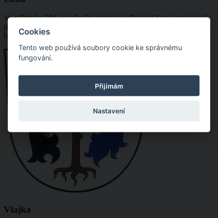
Ve stříbrném štítě vykořeněná borovice přirozené barvy provázená
podél kmenu černou kohoutí hlavou s červenou zbrojí a modrou lví
Cookies
hlavou se stříbrnou zbrojí a červeným jazykem, obě přivrácené.
Tento web používá soubory cookie ke správnému
fungování.
Přijímám
Nastavení
Vlajka