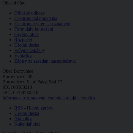
Obecní úřad
Důležité odkazy
Elektronická podatelna
Elektronický registr oznámení
Formuláře ke stažení
Orgány obce
Rozpočet
Úřední deska
Veřejné zakázky
Vyhlášky
Zápisy ze zasedání zastupitelstva
Obec Borovnice
Borovnice č. 39
Borovnice u Staré Paky, 544 77
IČO: 00580210
DIČ: CZ00580210
Informace o zpracování osobních údajů a cookies
RSS - Hlavní zprávy
Úřední deska
Aktuality
Kalendář akcí