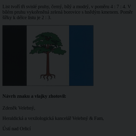
List tvoří tři svislé pruhy, černý, bílý a modrý, v poměru 4 : 7 : 4. V
bílém pruhu vykořeněná zelená borovice s hnědým kmenem. Poměr
šířky k délce listu je 2 : 3.
Návrh znaku a vlajky zhotovil:
Zdeněk Velebný,
Heraldická a vexilologická kancelář Velebný & Fam,
Ústí nad Orlicí