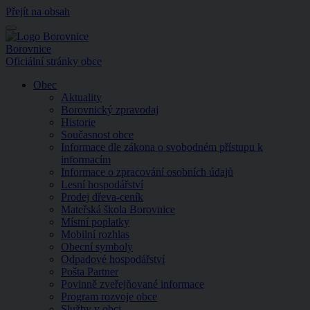
Přejít na obsah
Menu
Borovnice
Oficiální stránky obce
Obec
Aktuality
Borovnický zpravodaj
Historie
Současnost obce
Informace dle zákona o svobodném přístupu k
informacím
Informace o zpracování osobních údajů
Lesní hospodářství
Prodej dřeva-ceník
Mateřská škola Borovnice
Místní poplatky
Mobilní rozhlas
Obecní symboly
Odpadové hospodářství
Pošta Partner
Povinně zveřejňované informace
Program rozvoje obce
Služby v obci