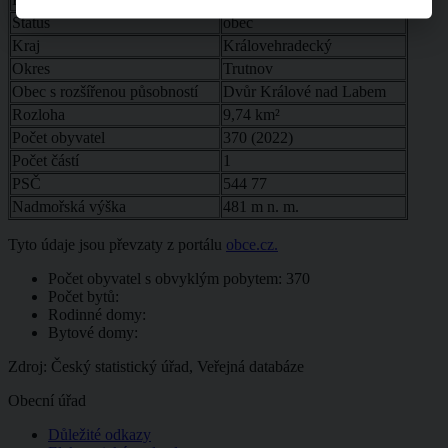
Status
obec
Kraj
Královehradecký
Okres
Trutnov
Obec s rozšířenou působností
Dvůr Králové nad Labem
Rozloha
9,74 km²
Počet obyvatel
370 (2022)
Počet částí
1
PSČ
544 77
Nadmořská výška
481 m n. m.
Tyto údaje jsou převzaty z portálu
obce.cz.
Počet obyvatel s obvyklým pobytem: 370
Počet bytů:
Rodinné domy:
Bytové domy:
Zdroj: Český statistický úřad, Veřejná databáze
Obecní úřad
Důležité odkazy