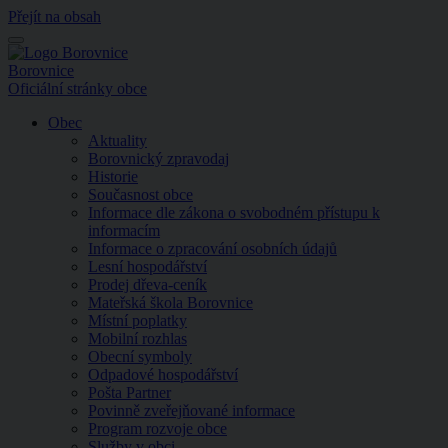
Přejít na obsah
Menu
Borovnice
Oficiální stránky obce
Obec
Aktuality
Borovnický zpravodaj
Historie
Současnost obce
Informace dle zákona o svobodném přístupu k
informacím
Informace o zpracování osobních údajů
Lesní hospodářství
Prodej dřeva-ceník
Mateřská škola Borovnice
Místní poplatky
Mobilní rozhlas
Obecní symboly
Odpadové hospodářství
Pošta Partner
Povinně zveřejňované informace
Program rozvoje obce
Služby v obci