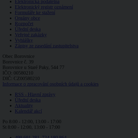
Elektronická podatelna
Elektronický registr oznámení
Formuláře ke stažení
Orgány obce
Rozpočet
Úřední deska
Veřejné zakázky
Vyhlášky
Zápisy ze zasedání zastupitelstva
Obec Borovnice
Borovnice č. 39
Borovnice u Staré Paky, 544 77
IČO: 00580210
DIČ: CZ00580210
Informace o zpracování osobních údajů a cookies
RSS - Hlavní zprávy
Úřední deska
Aktuality
Kalendář akcí
Po
8:00 - 12:00, 13:00 - 17:00
St
8:00 - 12:00, 13:00 - 17:00
499 691 281, 724 180 864