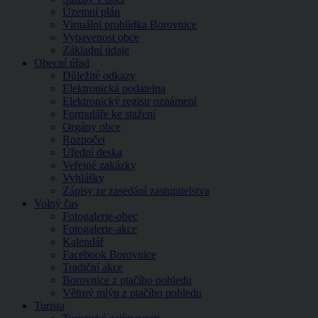
Územní plán
Virtuální prohlídka Borovnice
Vybavenost obce
Základní údaje
Obecní úřad
Důležité odkazy
Elektronická podatelna
Elektronický registr oznámení
Formuláře ke stažení
Orgány obce
Rozpočet
Úřední deska
Veřejné zakázky
Vyhlášky
Zápisy ze zasedání zastupitelstva
Volný čas
Fotogalerie-obec
Fotogalerie-akce
Kalendář
Facebook Borovnice
Tradiční akce
Borovnice z ptačího pohledu
Větrný mlýn z ptačího pohledu
Turista