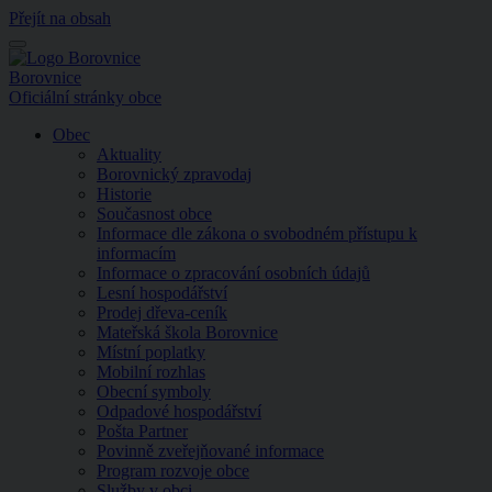
Přejít na obsah
Menu
Borovnice
Oficiální stránky obce
Obec
Aktuality
Borovnický zpravodaj
Historie
Současnost obce
Informace dle zákona o svobodném přístupu k
informacím
Informace o zpracování osobních údajů
Lesní hospodářství
Prodej dřeva-ceník
Mateřská škola Borovnice
Místní poplatky
Mobilní rozhlas
Obecní symboly
Odpadové hospodářství
Pošta Partner
Povinně zveřejňované informace
Program rozvoje obce
Služby v obci