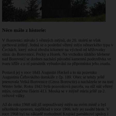
Něco málo z historie:
V Borovnici stávalo 5 větrných mlýnů, do 20. století se však
zachoval jediný. Jedná se o poslední větrný mlýn německého typu v
Čechách, který stával zhruba kilometr na východ od křižovatky
silnic do Borovnice, Pecky a Horek. Na vrcholku táhlého hřebene
nad Borovnicí se dodnes nachází původní kamenná podezdívka ve
tvaru kříže a u ní památník vybudování na připomínku jeho osudu.
Postavil jej v roce 1841 Augustin Hackel a to na pozemku
Augustina Čeřovského domkáře z čp. 189. Obec se tehdy ještě
jmenovala Velká Borovnice (Gross Borowitz) a nacházela se na trati
Winter Seite. Roku 1943 byla pozemková parcela, na níž stál větrný
mlýn, označena číslem 413. Mouka se v mlýně mlela ještě za 2.
světové války.
Až do roku 1968 stál již nepoužívaný mlýn na svém místě a byl
několikrát opraven, například v roce 1966, kdy jej zasáhl blesk. V
roce 1968 byl na základě rozhodnutí Krajské památkové správy i