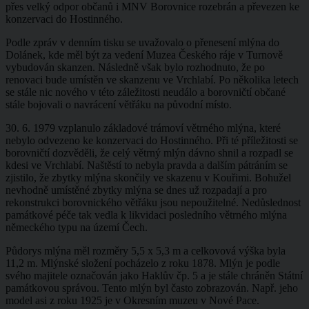
přes velký odpor občanů i MNV Borovnice rozebrán a převezen ke
konzervaci do Hostinného.
Podle zpráv v denním tisku se uvažovalo o přenesení mlýna do
Dolánek, kde měl být za vedení Muzea Českého ráje v Turnově
vybudován skanzen. Následně však bylo rozhodnuto, že po
renovaci bude umístěn ve skanzenu ve Vrchlabí. Po několika letech
se stále nic nového v této záležitosti neudálo a borovničtí občané
stále bojovali o navrácení větřáku na původní místo.
30. 6. 1979 vzplanulo základové trámoví větrného mlýna, které
nebylo odvezeno ke konzervaci do Hostinného. Při té příležitosti se
borovničtí dozvěděli, že celý větrný mlýn dávno shnil a rozpadl se
kdesi ve Vrchlabí. Naštěstí to nebyla pravda a dalším pátráním se
zjistilo, že zbytky mlýna skončily ve skazenu v Kouřimi. Bohužel
nevhodně umístěné zbytky mlýna se dnes už rozpadají a pro
rekonstrukci borovnického větřáku jsou nepoužitelné. Nedůslednost
památkové péče tak vedla k likvidaci posledního větrného mlýna
německého typu na území Čech.
Půdorys mlýna měl rozměry 5,5 x 5,3 m a celkovová výška byla
11,2 m. Mlýnské složení pocházelo z roku 1878. Mlýn je podle
svého majitele označován jako Haklův čp. 5 a je stále chráněn Státní
památkovou správou. Tento mlýn byl často zobrazován. Např. jeho
model asi z roku 1925 je v Okresním muzeu v Nové Pace.