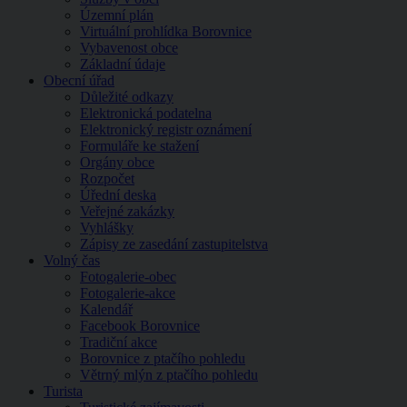
Územní plán
Virtuální prohlídka Borovnice
Vybavenost obce
Základní údaje
Obecní úřad
Důležité odkazy
Elektronická podatelna
Elektronický registr oznámení
Formuláře ke stažení
Orgány obce
Rozpočet
Úřední deska
Veřejné zakázky
Vyhlášky
Zápisy ze zasedání zastupitelstva
Volný čas
Fotogalerie-obec
Fotogalerie-akce
Kalendář
Facebook Borovnice
Tradiční akce
Borovnice z ptačího pohledu
Větrný mlýn z ptačího pohledu
Turista