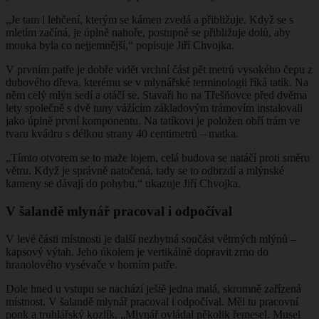
„Je tam i lehčení, kterým se kámen zvedá a přibližuje. Když se s
mletím začíná, je úplně nahoře, postupně se přibližuje dolů, aby
mouka byla co nejjemnější,“ popisuje Jiří Chvojka.
V prvním patře je dobře vidět vrchní část pět metrů vysokého čepu z
dubového dřeva, kterému se v mlynářské terminologii říká tatík. Na
něm celý mlýn sedí a otáčí se. Stavaři ho na Třešňovce před dvěma
lety společně s dvě tuny vážícím základovým trámovím instalovali
jako úplně první komponentu. Na tatíkovi je položen obří trám ve
tvaru kvádru s délkou strany 40 centimetrů – matka.
„Tímto otvorem se to maže lojem, celá budova se natáčí proti směru
větru. Když je správně natočená, tady se to odbrzdí a mlýnské
kameny se dávají do pohybu,“ ukazuje Jiří Chvojka.
V šalandě mlynář pracoval i odpočíval
V levé části místnosti je další nezbytná součást větrných mlýnů –
kapsový výtah. Jeho úkolem je vertikálně dopravit zrno do
hranolového vysévače v horním patře.
Dole hned u vstupu se nachází ještě jedna malá, skromně zařízená
místnost. V šalandě mlynář pracoval i odpočíval. Měl tu pracovní
ponk a truhlářský kozlík. „Mlynář ovládal několik řemesel. Musel