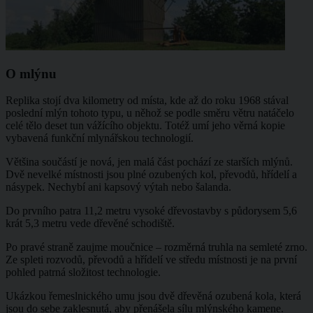
O mlýnu
Replika stojí dva kilometry od místa, kde až do roku 1968 stával
poslední mlýn tohoto typu, u něhož se podle směru větru natáčelo
celé tělo deset tun vážícího objektu. Totéž umí jeho věrná kopie
vybavená funkční mlynářskou technologií.
Většina součástí je nová, jen malá část pochází ze starších mlýnů.
Dvě nevelké místnosti jsou plné ozubených kol, převodů, hřídelí a
násypek. Nechybí ani kapsový výtah nebo šalanda.
Do prvního patra 11,2 metru vysoké dřevostavby s půdorysem 5,6
krát 5,3 metru vede dřevěné schodiště.
Po pravé straně zaujme moučnice – rozměrná truhla na semleté zrno.
Ze spleti rozvodů, převodů a hřídelí ve středu místnosti je na první
pohled patrná složitost technologie.
Ukázkou řemeslnického umu jsou dvě dřevěná ozubená kola, která
jsou do sebe zaklesnutá, aby přenášela sílu mlýnského kamene.