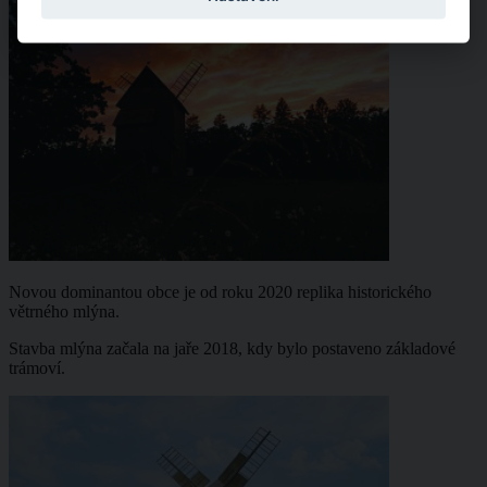
Novou dominantou obce je od roku 2020 replika historického
větrného mlýna.
Stavba mlýna začala na jaře 2018, kdy bylo postaveno základové
trámoví.