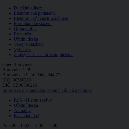
Důležité odkazy
Elektronická podatelna
Elektronický registr oznámení
Formuláře ke stažení
Orgány obce
Rozpočet
Úřední deska
Veřejné zakázky
Vyhlášky
Zápisy ze zasedání zastupitelstva
Obec Borovnice
Borovnice č. 39
Borovnice u Staré Paky, 544 77
IČO: 00580210
DIČ: CZ00580210
Informace o zpracování osobních údajů a cookies
RSS - Hlavní zprávy
Úřední deska
Aktuality
Kalendář akcí
Po
8:00 - 12:00, 13:00 - 17:00