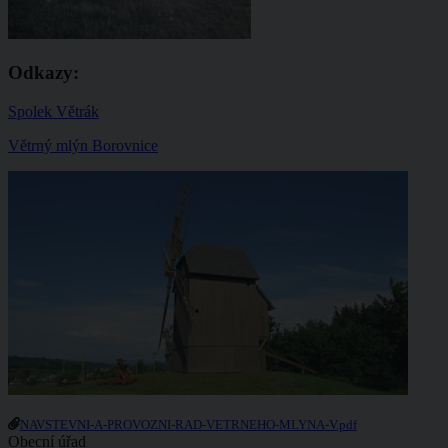
Odkazy:
Spolek Větrák
Větrný mlýn Borovnice
NAVSTEVNI-A-PROVOZNI-RAD-VETRNEHO-MLYNA-V.pdf
Obecní úřad