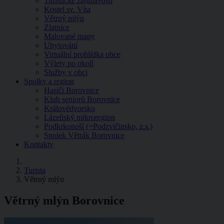
Turistické zajímavosti
Kostel sv. Víta
Větrný mlýn
Zlatnice
Malované mapy
Ubytování
Virtuální prohlídka obce
Výlety po okolí
Služby v obci
Spolky a region
Hasiči Borovnice
Klub seniorů Borovnice
Královédvorsko
Lázeňský mikroregion
Podkrkonoší (=Podzvičinsko, z.s.)
Spolek Větrák Borovnice
Kontakty
Turista
Větrný mlýn
Větrný mlýn Borovnice