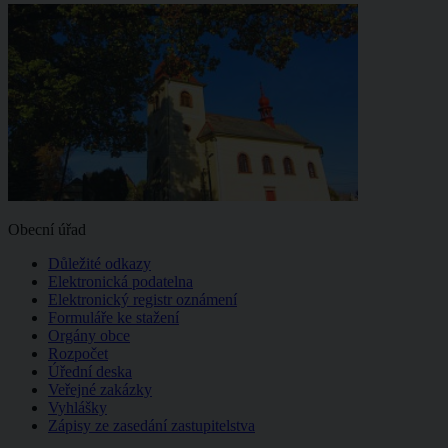
Obecní úřad
Důležité odkazy
Elektronická podatelna
Elektronický registr oznámení
Formuláře ke stažení
Orgány obce
Rozpočet
Úřední deska
Veřejné zakázky
Vyhlášky
Zápisy ze zasedání zastupitelstva