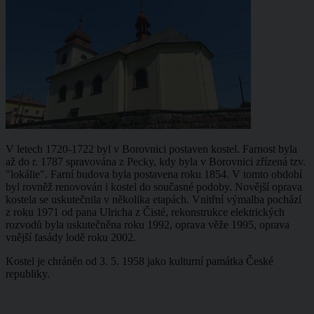
V letech 1720-1722 byl v Borovnici postaven kostel. Farnost byla
až do r. 1787 spravována z Pecky, kdy byla v Borovnici zřízená tzv.
"lokálie". Farní budova byla postavena roku 1854. V tomto období
byl rovněž renovován i kostel do současné podoby. Novější oprava
kostela se uskutečnila v několika etapách. Vnitřní výmalba pochází
z roku 1971 od pana Ulricha z Čisté, rekonstrukce elektrických
rozvodů byla uskutečněna roku 1992, oprava věže 1995, oprava
vnější fasády lodě roku 2002.
Kostel je chráněn od 3. 5. 1958 jako kulturní památka České
republiky.