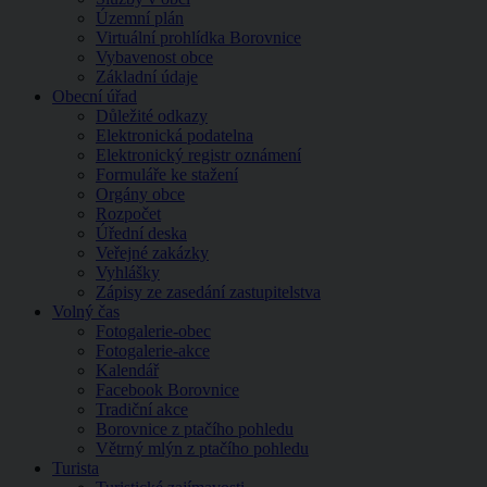
Územní plán
Virtuální prohlídka Borovnice
Vybavenost obce
Základní údaje
Obecní úřad
Důležité odkazy
Elektronická podatelna
Elektronický registr oznámení
Formuláře ke stažení
Orgány obce
Rozpočet
Úřední deska
Veřejné zakázky
Vyhlášky
Zápisy ze zasedání zastupitelstva
Volný čas
Fotogalerie-obec
Fotogalerie-akce
Kalendář
Facebook Borovnice
Tradiční akce
Borovnice z ptačího pohledu
Větrný mlýn z ptačího pohledu
Turista