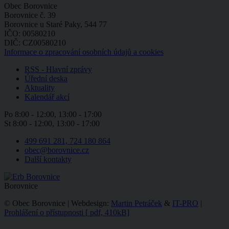
Obec Borovnice
Borovnice č. 39
Borovnice u Staré Paky, 544 77
IČO: 00580210
DIČ: CZ00580210
Informace o zpracování osobních údajů a cookies
RSS - Hlavní zprávy
Úřední deska
Aktuality
Kalendář akcí
Po
8:00 - 12:00, 13:00 - 17:00
St
8:00 - 12:00, 13:00 - 17:00
499 691 281, 724 180 864
obec@borovnice.cz
Další kontakty
Borovnice
© Obec Borovnice | Webdesign:
Martin Petráček
&
IT-PRO
|
Prohlášení o přístupnosti
[
pdf, 410kB]