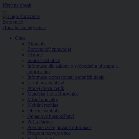
Přejít na obsah
Menu
Borovnice
Oficiální stránky obce
Obec
Aktuality
Borovnický zpravodaj
Historie
Současnost obce
Informace dle zákona o svobodném přístupu k
informacím
Informace o zpracování osobních údajů
Lesní hospodářství
Prodej dřeva-ceník
Mateřská škola Borovnice
Místní poplatky
Mobilní rozhlas
Obecní symboly
Odpadové hospodářství
Pošta Partner
Povinně zveřejňované informace
Program rozvoje obce
Služby v obci