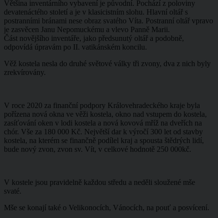
Většina inventárního vybavení je původní. Pochází z poloviny
devatenáctého století a je v klasicistním slohu. Hlavní oltář s
postranními bránami nese obraz svatého Víta. Postranní oltář vpravo
je zasvěcen Janu Nepomuckému a vlevo Panně Marii.
Část novějšího inventáře, jako předsunutý oltář a podobně,
odpovídá úpravám po II. vatikánském koncilu.
Věž kostela nesla do druhé světové války tři zvony, dva z nich byly
zrekvírovány.
V roce 2020 za finanční podpory Královehradeckého kraje byla
pořízena nová okna ve věži kostela, okno nad vstupem do kostela,
zasíťování oken v lodi kostela a nová kovová mříž na dveřích na
chór. Vše za 180 000 Kč. Největší dar k výročí 300 let od stavby
kostela, na kterém se finančně podílel kraj a spousta štědrých lidí,
bude nový zvon, zvon sv. Vít, v celkové hodnotě 250 000kč.
V kostele jsou pravidelně každou středu a neděli sloužené mše
svaté.
Mše se konají také o Velikonocích, Vánocích, na pouť a posvícení.