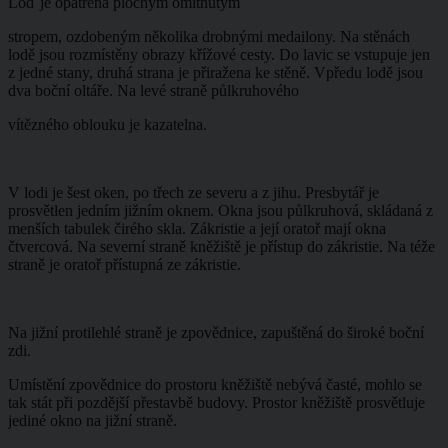
Loď je opatřena plochým omítnutým
stropem, ozdobeným několika drobnými medailony. Na stěnách
lodě jsou rozmístěny obrazy křížové cesty. Do lavic se vstupuje jen
z jedné stany, druhá strana je přiražena ke stěně. Vpředu lodě jsou
dva boční oltáře. Na levé straně půlkruhového
vítězného oblouku je kazatelna.
V lodi je šest oken, po třech ze severu a z jihu. Presbytář je
prosvětlen jedním jižním oknem. Okna jsou půlkruhová, skládaná z
menších tabulek čirého skla. Zákristie a její oratoř mají okna
čtvercová. Na severní straně kněžiště je přístup do zákristie. Na téže
straně je oratoř přístupná ze zákristie.
Na jižní protilehlé straně je zpovědnice, zapuštěná do široké boční
zdi.
Umístění zpovědnice do prostoru kněžiště nebývá časté, mohlo se
tak stát při pozdější přestavbě budovy. Prostor kněžiště prosvětluje
jediné okno na jižní straně.