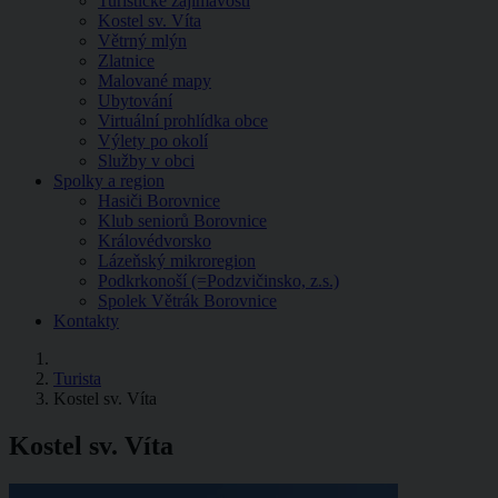
Turistické zajímavosti
Kostel sv. Víta
Větrný mlýn
Zlatnice
Malované mapy
Ubytování
Virtuální prohlídka obce
Výlety po okolí
Služby v obci
Spolky a region
Hasiči Borovnice
Klub seniorů Borovnice
Královédvorsko
Lázeňský mikroregion
Podkrkonoší (=Podzvičinsko, z.s.)
Spolek Větrák Borovnice
Kontakty
Turista
Kostel sv. Víta
Kostel sv. Víta