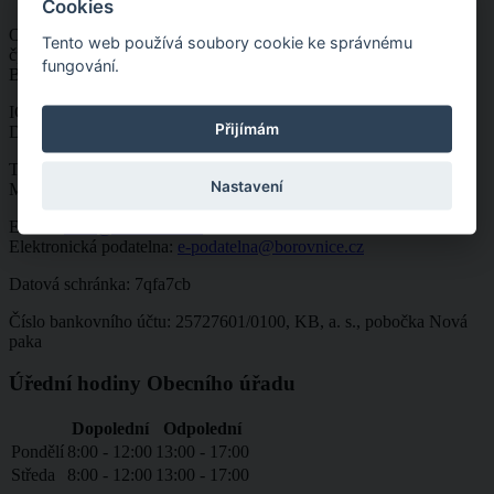
Cookies
Obec Borovnice
Tento web používá soubory cookie ke správnému
čp. 39
fungování.
Borovnice u Staré Paky, 544 77
IČO: 00580210
Přijímám
DIČ: CZ00580210
Telefon:
499 691 281
Nastavení
Mobil:
724 180 864
E-mail:
obec@borovnice.cz
Elektronická podatelna:
e-podatelna@borovnice.cz
Datová schránka: 7qfa7cb
Číslo bankovního účtu: 25727601/0100, KB, a. s., pobočka Nová
paka
Úřední hodiny Obecního úřadu
Dopolední
Odpolední
Pondělí
8:00 - 12:00
13:00 - 17:00
Středa
8:00 - 12:00
13:00 - 17:00