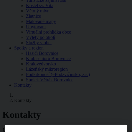
Turistické zajímavosti
Kostel sv. Víta
Větrný mlýn
Zlatnice
Malované mapy
Ubytování
Virtuální prohlídka obce
Výlety po okolí
Služby v obci
Spolky a region
Hasiči Borovnice
Klub seniorů Borovnice
Královédvorsko
Lázeňský mikroregion
Podkrkonoší (=Podzvičinsko, z.s.)
Spolek Větrák Borovnice
Kontakty
Kontakty
Kontakty
Obecní úřad Borovnice