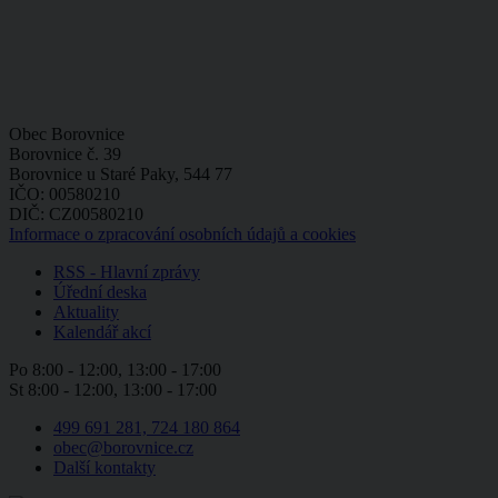
Obec Borovnice
Borovnice č. 39
Borovnice u Staré Paky, 544 77
IČO: 00580210
DIČ: CZ00580210
Informace o zpracování osobních údajů a cookies
RSS - Hlavní zprávy
Úřední deska
Aktuality
Kalendář akcí
Po
8:00 - 12:00, 13:00 - 17:00
St
8:00 - 12:00, 13:00 - 17:00
499 691 281, 724 180 864
obec@borovnice.cz
Další kontakty