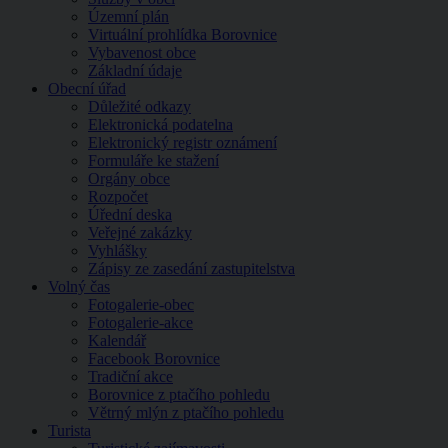
Územní plán
Virtuální prohlídka Borovnice
Vybavenost obce
Základní údaje
Obecní úřad
Důležité odkazy
Elektronická podatelna
Elektronický registr oznámení
Formuláře ke stažení
Orgány obce
Rozpočet
Úřední deska
Veřejné zakázky
Vyhlášky
Zápisy ze zasedání zastupitelstva
Volný čas
Fotogalerie-obec
Fotogalerie-akce
Kalendář
Facebook Borovnice
Tradiční akce
Borovnice z ptačího pohledu
Větrný mlýn z ptačího pohledu
Turista