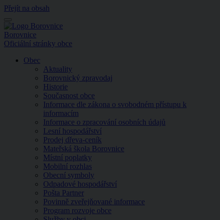
Přejít na obsah
Menu
Borovnice
Oficiální stránky obce
Obec
Aktuality
Borovnický zpravodaj
Historie
Současnost obce
Informace dle zákona o svobodném přístupu k
informacím
Informace o zpracování osobních údajů
Lesní hospodářství
Prodej dřeva-ceník
Mateřská škola Borovnice
Místní poplatky
Mobilní rozhlas
Obecní symboly
Odpadové hospodářství
Pošta Partner
Povinně zveřejňované informace
Program rozvoje obce
Služby v obci