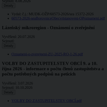
Sejmutí:
8.08.2026
Detaily
Vydal: č.j.: MUDK-OŽP/60573-2026/sea 15372-2026
60573-2026-seaBorovniceObecvrtstanoveni-OPoznameni.pdf
Lázeňský mikroregion - Oznámení o zveřejnění
Vyvěšení:
20.07.2026
Sejmutí:
Detaily
Oznameni-o-zverejneni-ZU-2025-RO-1-26.pdf
VOLBY DO ZASTUPITELSTEV OBCÍ 9. a 10.
října 2026 - informace o počtu členů zastupitelstva a
počtu potřebných podpisů na peticích
Vyvěšení:
3.07.2026
Sejmutí:
10.10.2026
Detaily
VOLBY DO ZASTUPITELSTEV OBCÍ.pdf