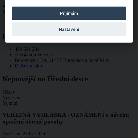
Po
8:00 - 12:00, 13:00 - 17:00
St
8:00 - 12:00, 13:00 - 17:00
Přijímám
Nastavení
Kontakty
499 691 281
obec@borovnice.cz
Borovnice č. 39, 544 77 Borovnice u Staré Paky
Další kontakty
Nejnovější na Úřední desce
Název
Vyvěšení
Sejmutí
VEŘEJNÁ VYHLÁŠKA - OZNÁMENÍ o návrhu
opatření obecné povahy
Vyvěšení:
23.07.2026