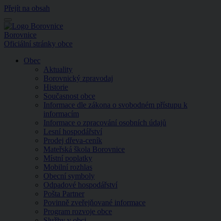
Přejít na obsah
Menu
Borovnice
Oficiální stránky obce
Obec
Aktuality
Borovnický zpravodaj
Historie
Současnost obce
Informace dle zákona o svobodném přístupu k
informacím
Informace o zpracování osobních údajů
Lesní hospodářství
Prodej dřeva-ceník
Mateřská škola Borovnice
Místní poplatky
Mobilní rozhlas
Obecní symboly
Odpadové hospodářství
Pošta Partner
Povinně zveřejňované informace
Program rozvoje obce
Služby v obci