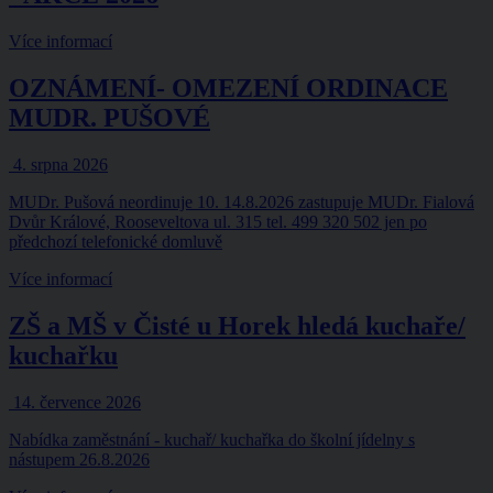
Více informací
OZNÁMENÍ- OMEZENÍ ORDINACE
MUDR. PUŠOVÉ
4. srpna 2026
MUDr. Pušová neordinuje 10. 14.8.2026 zastupuje MUDr. Fialová
Dvůr Králové, Rooseveltova ul. 315 tel. 499 320 502 jen po
předchozí telefonické domluvě
Více informací
ZŠ a MŠ v Čisté u Horek hledá kuchaře/
kuchařku
14. července 2026
Nabídka zaměstnání - kuchař/ kuchařka do školní jídelny s
nástupem 26.8.2026