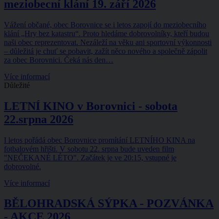
meziobecní klání 19. září 2026
Vážení občané, obec Borovnice se i letos zapojí do meziobecního
klání „Hry bez katastru“. Proto hledáme dobrovolníky, kteří budou
naši obec reprezentovat. Nezáleží na věku ani sportovní výkonnosti
– důležitá je chuť se pobavit, zažít něco nového a společně zápolit
za obec Borovnici. Čeká nás den…
Více informací
Důležité
LETNÍ KINO v Borovnici - sobota
22.srpna 2026
I letos pořádá obec Borovnice promítání LETNÍHO KINA na
fotbalovém hřišti. V sobotu 22. srpna bude uveden film
"NEČEKANÉ LÉTO". Začátek je ve 20:15, vstupné je
dobrovolné.
Více informací
BĚLOHRADSKÁ SÝPKA - POZVÁNKA
- AKCE 2026