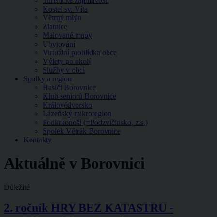
Turistické zajímavosti
Kostel sv. Víta
Větrný mlýn
Zlatnice
Malované mapy
Ubytování
Virtuální prohlídka obce
Výlety po okolí
Služby v obci
Spolky a region
Hasiči Borovnice
Klub seniorů Borovnice
Královédvorsko
Lázeňský mikroregion
Podkrkonoší (=Podzvičinsko, z.s.)
Spolek Větrák Borovnice
Kontakty
Aktuálně v Borovnici
Důležité
2. ročník HRY BEZ KATASTRU -