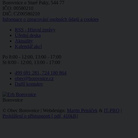
Borovnice u Staré Paky, 544 77
IČO: 00580210
DIČ: CZ00580210
Informace o zpracování osobních údajů a cookies
RSS - Hlavní zprávy
Úřední deska
Aktuality
Kalendář akcí
Po
8:00 - 12:00, 13:00 - 17:00
St
8:00 - 12:00, 13:00 - 17:00
499 691 281, 724 180 864
obec@borovnice.cz
Další kontakty
Borovnice
© Obec Borovnice | Webdesign:
Martin Petráček
&
IT-PRO
|
Prohlášení o přístupnosti
[
pdf, 410kB]