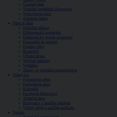
Územní plán
Virtuální prohlídka Borovnice
Vybavenost obce
Základní údaje
Obecní úřad
Důležité odkazy
Elektronická podatelna
Elektronický registr oznámení
Formuláře ke stažení
Orgány obce
Rozpočet
Úřední deska
Veřejné zakázky
Vyhlášky
Zápisy ze zasedání zastupitelstva
Volný čas
Fotogalerie-obec
Fotogalerie-akce
Kalendář
Facebook Borovnice
Tradiční akce
Borovnice z ptačího pohledu
Větrný mlýn z ptačího pohledu
Turista